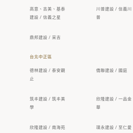
高意、吉美、基泰
川普建設 / 信義川
建設 / 信義之星
普
鼎邦建設 / 采吉
台北中正區
德林建設 / 泰安觀
僑聯建設 / 國庭
止
筑丰建設 / 筑丰美
欣隆建設 / 一品金
學
華
欣隆建設 / 南海苑
璞永建設 / 至仁愛