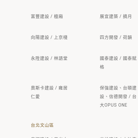
富豐建設 / 檀廂
展宜建築 / 摘月
向陽建設 / 上京棧
四方開發 / 荷韻
永陞建設 / 林語堂
國泰建設 / 國泰賦
格
奧斯卡建設 / 雍居
保強建設、台頤建
仁愛
設、信德開發 / 台
大OPUS ONE
台北文山區