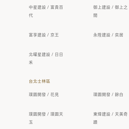
中星建設 / 富貴百
御上建設 / 御上之
代
間
富享建設 / 京王
永陞建設 / 奕居
北曜星建設 / 日日
禾
台北士林區
璞園開發 / 花見
璞園開發 / 餘白
璞園開發 / 璞園天
東煒建設 / 天美奇
玉
蹟