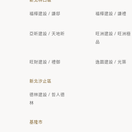
新北林口區
福樺建設 / 謙邸
福樺建設 / 謙禮
亞昕建設 / 天地昕
旺洲建設 / 旺洲極
品
旺財建設 / 禮御
逸園建設 / 光築
新北汐止區
德林建設 / 哲人德
林
基隆市