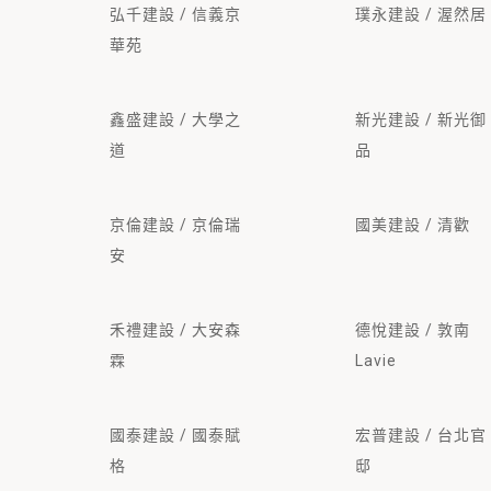
弘千建設 / 信義京
璞永建設 / 渥然居
華苑
鑫盛建設 / 大學之
新光建設 / 新光御
道
品
京倫建設 / 京倫瑞
國美建設 / 清歡
安
禾禮建設 / 大安森
德悅建設 / 敦南
霖
Lavie
國泰建設 / 國泰賦
宏普建設 / 台北官
格
邸