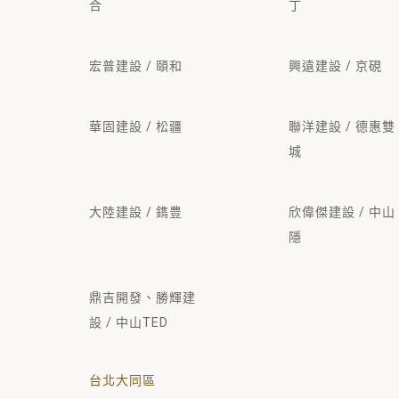
合
丁
宏普建設 / 頤和
興遠建設 / 京硯
華固建設 / 松疆
聯洋建設 / 德惠雙
城
大陸建設 / 鐫豊
欣偉傑建設 / 中山
隱
鼎吉開發、勝輝建
設 / 中山TED
台北大同區