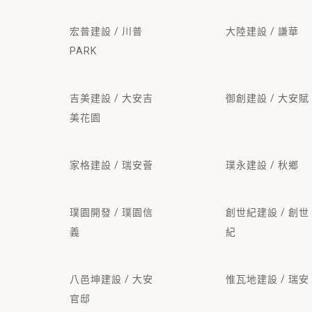
宏普建設 / 川普
大陸建設 / 謙華
PARK
吉美建設 / 大安吉
御創建設 / 大安賦
美花園
家格建設 / 瑞安薈
璞永建設 / 秋鄉
璞園開發 / 璞園信
創世紀建設 / 創世
義
紀
八邑坤建設 / 大安
惟瓦地建設 / 瑞安
官邸