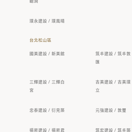
聽澗
璞永建設 / 璞風晴
台北松山區
國美建設 / 新美館
筑丰建設 / 筑丰敦
匯
三輝建設 / 三輝白
吉美建設 / 吉美璞
宮
立
忠泰建設 / 衍見築
元強建設 / 敦璽
揚昇建設 / 揚昇君
筑宏建設 / 筑丰築