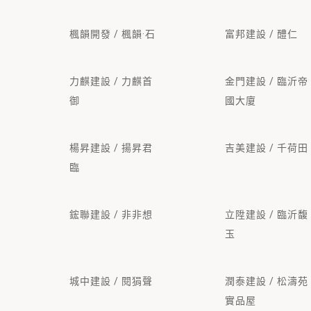
楓韻開發 / 楓韻·石
富邦建設 / 醴仁
力麒建設 / 力麒首
金門建設 / 臨沂帝
御
國大廈
楊昇建設 / 揚昇君
吉美建設 / 千荷田
臨
鋐聯建設 / 非非想
立陞建設 / 臨沂馥
玉
城中建設 / 閱狷聲
潤泰建設 / 松濤苑
實品屋