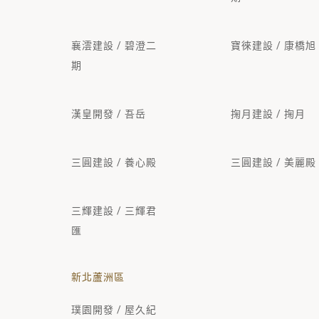
襄澐建設 / 碧澄二
寶徠建設 / 康橋旭
期
漢皇開發 / 吾岳
掬月建設 / 掬月
三圓建設 / 養心殿
三圓建設 / 美麗殿
三輝建設 / 三輝君
匯
新北蘆洲區
璞園開發 / 屋久紀