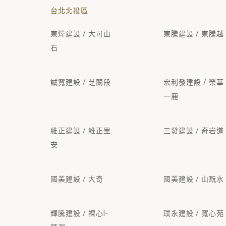
台北北投區
東煒建設 / 大可山
東騰建設 / 東騰越
石
誠寬建設 / 芝蘭段
宏利發建設 / 榮華
一鹿
維正建設 / 維正里
三發建設 / 奇岩道
安
國美建設 / 大奇
國美建設 / 山翫水
輝騰建設 / 裸心I-
璞永建設 / 寬心苑