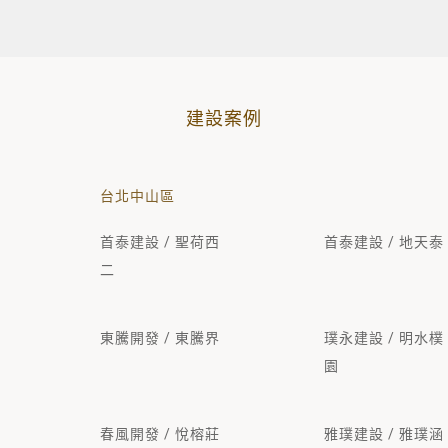
建設案例
台北中山區
首泰建設 / 聖荷西
首泰建設 / 地天泰
二
東騰開發 / 東騰界
璞永建設 / 明水樸
園
春風開發 / 悅榕莊
雅璞建設 / 雅璞涵