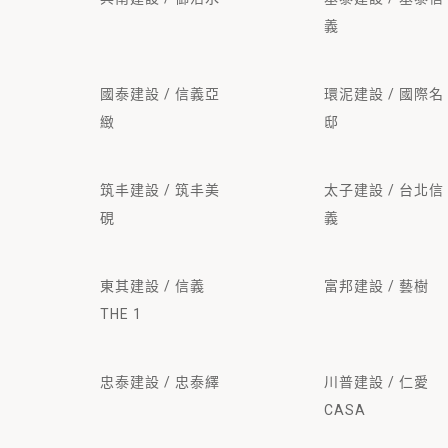
義
國泰建設 / 信義亞
環泥建設 / 國際名
緻
邸
筑丰建設 / 筑丰美
太子建設 / 台北信
硯
義
東其建設 / 信義
富邦建設 / 藝樹
THE 1
忠泰建設 / 忠泰繹
川普建設 / 仁愛
CASA