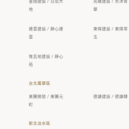
皇翔建設 / 日出大
兆雄建設 / 水沐青
地
華
連雲建設 / 靜心連
東煒建設 / 東煒常
雲
玉
惟瓦地建設 / 靜心
苑
台北萬華區
東騰開發 / 東騰元
德謙建設 / 德謙驛
町
新北淡水區