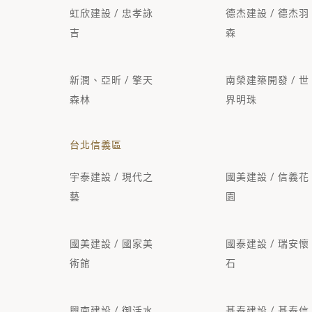
虹欣建設 / 忠孝詠
德杰建設 / 德杰羽
吉
森
新潤、亞昕 / 擎天
南榮建築開發 / 世
森林
界明珠
台北信義區
宇泰建設 / 現代之
國美建設 / 信義花
藝
園
國美建設 / 國家美
國泰建設 / 瑞安懷
術館
石
興南建設 / 御活水
基泰建設 / 基泰信