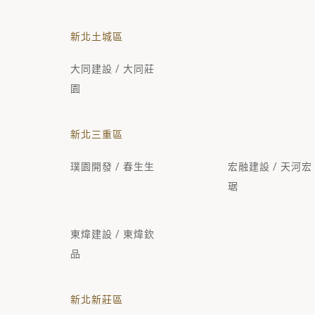
新北土城區
大同建設 / 大同莊
園
新北三重區
璞園開發 / 春生生
宏融建設 / 天河宏
琚
東煒建設 / 東煒欽
品
新北新莊區