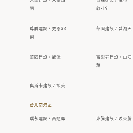
大華建設 / 大華湖
青霖建設 / 溫布
閱
敦-19
尊勝建設 / 史恩33
華固建設 / 碧湖天
樂
華固建設 / 馥儷
富樂群建設 / 山沺
藏
奧斯卡建設 / 談美
台北南港區
璞永建設 / 高過岸
東騰建設 / 映東騰