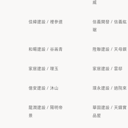
威
佳緯建設 / 裡參道
信義開發 / 信義紘
琚
和暘建設 / 谷画青
陞聯建設 / 天母鐉
家居建設 / 理玉
家居建設 / 雲邸
億安建設 / 沐山
璞永建設 / 過院來
龍潤建設 / 陽明帝
華固建設 / 天鑄實
景
品屋