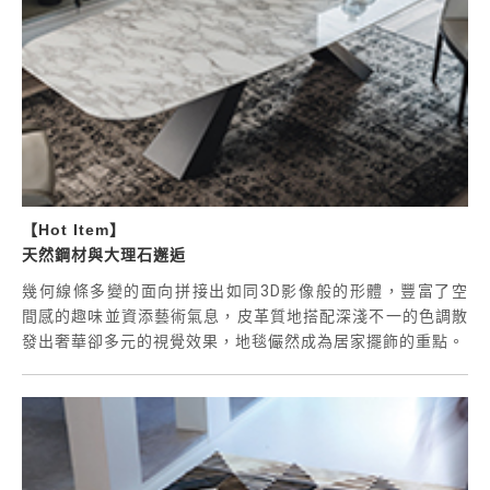
【Hot Item】
天然鋼材與大理石邂逅
幾何線條多變的面向拼接出如同3D影像般的形體，豐富了空
間感的趣味並資添藝術氣息，皮革質地搭配深淺不一的色調散
發出奢華卻多元的視覺效果，地毯儼然成為居家擺飾的重點。