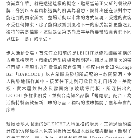
食尚嘉年華」就是透過這樣的概念，邀請當前正火紅的餐飲品
牌，分別以五套風格迥異的廚具為發想，設計出僅在派對中才
能吃到的獨家美食。整場活動以市集的方式呈現，受邀的賓客
不受任何拘束，除了能夠欣賞到風格不一的廚房設計更能吃到
獨特的美食佳餚，這就是弘第食尚嘉年華所要帶給貴賓們不同
以往對「食」的享受。
步入活動會場，首先佇立眼前的是LEICHT以優雅細緻著稱的
古典風格廚具，精緻的造型線板及雕刻砌柱輔以立體層次的帶
框門板，呈現出典雅貴氣的感官氛圍，搭配由台北知名Longe
Bar「BARCODE」以古希臘為發想所調配的三款開胃酒，令
人陶醉地徜徉其中。接著往下走則可欣賞到利用烤漆、美耐
板、實木壓紋貼皮及霧面烤漆玻璃等門板，所混搭出的
LEICHT多樣化廚房，並與台南知名品牌「蜷尾家」配合，為
活動特製兩款全新口味的冰品，獨特的滋味揭開了嘉年華會的
序幕。
緊接著映入眼簾的是LEICHT大地風格的廚房，其透過簡約設
計搭配仿檸檬橡木色美耐板所呈現出木紋紋理與櫛瘤，體現了