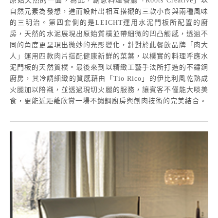
原始天然的一面，為此，創意料理餐廳「Roots Creative」以
自然元素為發想，進而設計出相互搭襯的三款小食與兩種風味
的三明治。第四套側的是LEICHT運用水泥門板所配置的廚
房，天然的水泥展現出原始質樸並帶細微的凹凸觸感，透過不
同的角度更呈現出微妙的光影變化，針對於此餐飲品牌「肉大
人」運用四款肉片搭配健康新鮮的菜葉，以樸實的料理呼應水
泥門板的天然質樸。最後來到以精緻工藝手法所打造的不鏽鋼
廚房，其冷調細緻的質感藉由「Tio Rico」的伊比利風乾熟成
火腿加以陪襯，並透過現切火腿的服務，讓賓客不僅能大啖美
食，更能近距離欣賞一場不鏽鋼廚房與刨肉技術的完美結合。