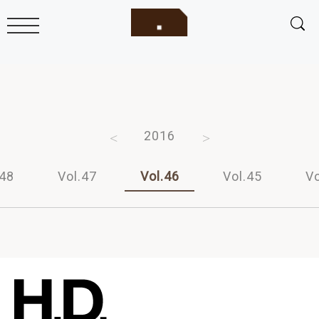
2018
2017
2016
2015
2014
.48
Vol.47
Vol.46
Vol.45
Vo