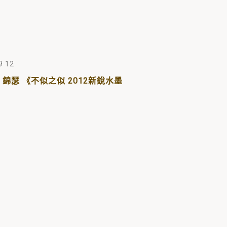
9 12
 錦瑟 《不似之似 2012新銳水墨
》