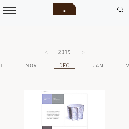
2021
2020
2019
2018
2017
T
NOV
DEC
JAN