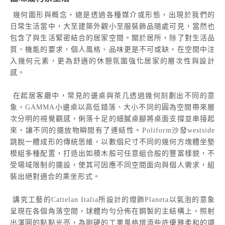
幾何圖形與概念，總是透過各種媒介或形態，出現於我們的
日常生活當中，大至建築外觀小至服裝飾品隨處可見，當然也
包含了與生活緊密結合的居家空間。關於居所，除了對生活品
質、機能的要求，個人風格、品味更是不可或缺，在空間中注
入幾何元素，更為舒適的休憩氛圍強化居家的層次性與設計
感。
在起居客廳中，常見的邊桌與茶几透過幾何刻劃出不同的意
象，
GAMMA
小邊桌以高低錯落、大小不同的圓為空間帶來層
次分明的視覺觀感，俐落十足的細膩桌腳將桌面支撐並串接起
來，讓不同的擺放物瞬間有了連結性。
Poliform
沙發
westside
跳脫一體成形的傳統思維，以數個尺寸不同的幾何方塊體坐墊
模組多種配置，打造出如積木般可任意組合般的豐富樣貌，不
受場域限制的擺設，使其可因應不同空間面向與個人需求，組
裝出絕對適合的乘坐形式。
講究工藝的
Cattelan Italia
所設計的燈飾
Planeta
以氣泡的意象
呈現在各個角落空間，球體均勻分佈在鋼製的主結構上，照射
出渾圓的點點光亮，為剛硬的工業風格增添些許優雅柔和的調