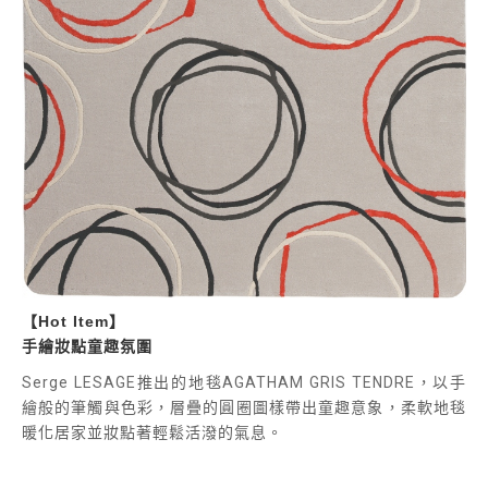
【Hot Item】
手繪妝點童趣氛圍
Serge LESAGE
推出的地毯
AGATHAM GRIS TENDRE
，以手
繪般的筆觸與色彩，層疊的圓圈圖樣帶出童趣意象，柔軟地毯
暖化居家並妝點著輕鬆活潑的氣息。