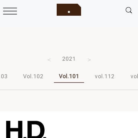
2023
2022
2021
2020
2019
103
Vol.102
Vol.101
vol.112
vo