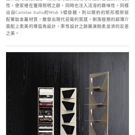
性，使家裡在獲得照明之餘，同時也注入活潑的趣味性。同樣
出自
Cattelan Italia
的
Wish S
壁掛鏡，則以簡約的矩形框架搭
配著鈦金屬材質，散發出現代前衛的質感，俐落極簡的超薄介
面配上柔美的導弧角設計，率性設計之餘展演剛柔並濟的反差
之美。