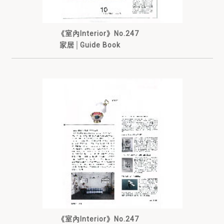
《室內Interior》No.247
家居│Guide Book
《室內Interior》No.247