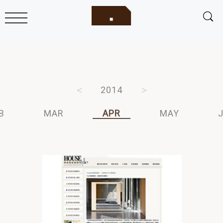
2016
2015
2014
2013
2012
B
MAR
APR
MAY