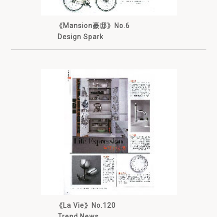
《Mansion豪邸》No.6
Design Spark
《La Vie》No.120
Trend News