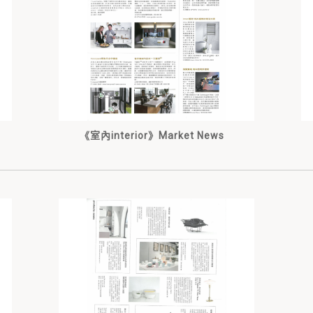
《室內interior》Market News