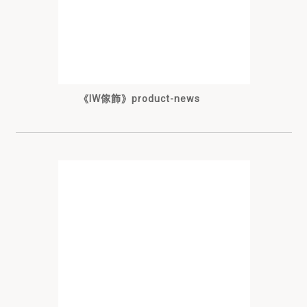
《IW傢飾》product-news