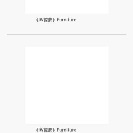
《IW傢飾》Furniture
《IW傢飾》Furniture