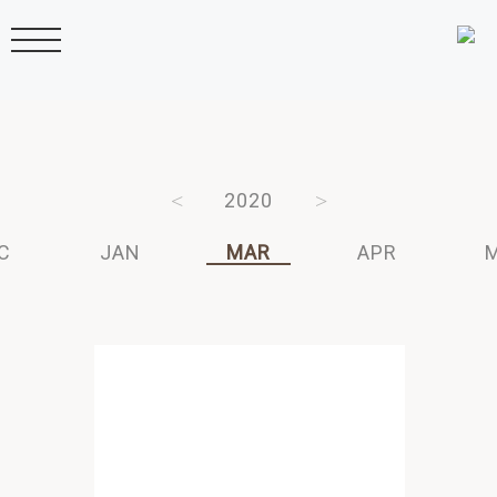
2022
2021
2020
2019
2018
C
JAN
MAR
APR