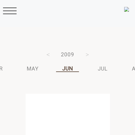
2011
2010
2009
2008
2007
R
MAY
JUN
JUL