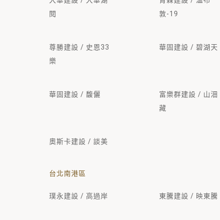
大華建設 / 大華湖
青霖建設 / 溫布
閱
敦-19
尊勝建設 / 史恩33
華固建設 / 碧湖天
樂
華固建設 / 馥儷
富樂群建設 / 山沺
藏
奧斯卡建設 / 談美
台北南港區
璞永建設 / 高過岸
東騰建設 / 映東騰