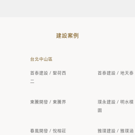
建設案例
台北中山區
首泰建設 / 聖荷西
首泰建設 / 地天泰
二
東騰開發 / 東騰界
璞永建設 / 明水樸
園
春風開發 / 悅榕莊
雅璞建設 / 雅璞涵