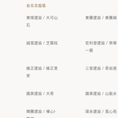
台北北投區
東煒建設 / 大可山
東騰建設 / 東騰越
石
誠寬建設 / 芝蘭段
宏利發建設 / 榮華
一鹿
維正建設 / 維正里
三發建設 / 奇岩道
安
國美建設 / 大奇
國美建設 / 山翫水
輝騰建設 / 裸心I-
璞永建設 / 寬心苑