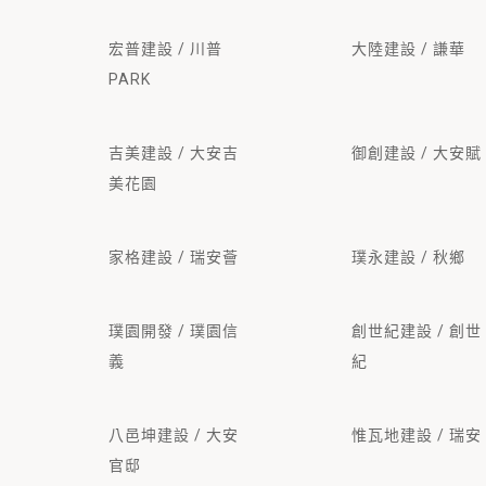
宏普建設 / 川普
大陸建設 / 謙華
PARK
吉美建設 / 大安吉
御創建設 / 大安賦
美花園
家格建設 / 瑞安薈
璞永建設 / 秋鄉
璞園開發 / 璞園信
創世紀建設 / 創世
義
紀
八邑坤建設 / 大安
惟瓦地建設 / 瑞安
官邸