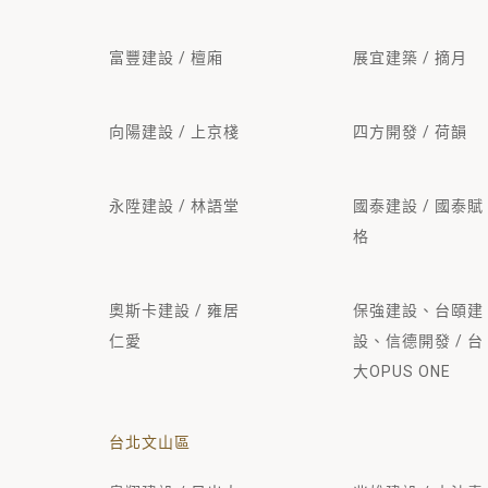
富豐建設 / 檀廂
展宜建築 / 摘月
向陽建設 / 上京棧
四方開發 / 荷韻
永陞建設 / 林語堂
國泰建設 / 國泰賦
格
奧斯卡建設 / 雍居
保強建設、台頤建
仁愛
設、信德開發 / 台
大OPUS ONE
台北文山區