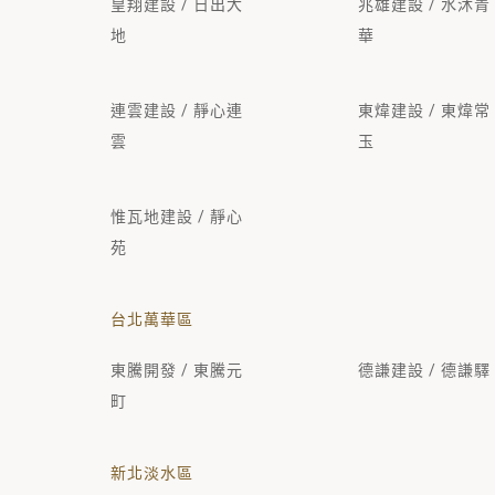
皇翔建設 / 日出大
兆雄建設 / 水沐青
地
華
連雲建設 / 靜心連
東煒建設 / 東煒常
雲
玉
惟瓦地建設 / 靜心
苑
台北萬華區
東騰開發 / 東騰元
德謙建設 / 德謙驛
町
新北淡水區