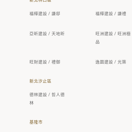
新北林口區
福樺建設 / 謙邸
福樺建設 / 謙禮
亞昕建設 / 天地昕
旺洲建設 / 旺洲極
品
旺財建設 / 禮御
逸園建設 / 光築
新北汐止區
德林建設 / 哲人德
林
基隆市