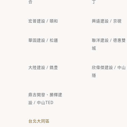
合
丁
宏普建設 / 頤和
興遠建設 / 京硯
華固建設 / 松疆
聯洋建設 / 德惠雙
城
大陸建設 / 鐫豊
欣偉傑建設 / 中山
隱
鼎吉開發、勝輝建
設 / 中山TED
台北大同區