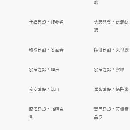
威
佳緯建設 / 裡參道
信義開發 / 信義紘
琚
和暘建設 / 谷画青
陞聯建設 / 天母鐉
家居建設 / 理玉
家居建設 / 雲邸
億安建設 / 沐山
璞永建設 / 過院來
龍潤建設 / 陽明帝
華固建設 / 天鑄實
景
品屋