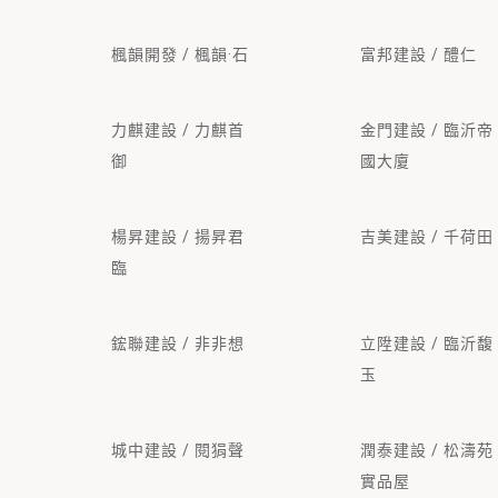
楓韻開發 / 楓韻·石
富邦建設 / 醴仁
力麒建設 / 力麒首
金門建設 / 臨沂帝
御
國大廈
楊昇建設 / 揚昇君
吉美建設 / 千荷田
臨
鋐聯建設 / 非非想
立陞建設 / 臨沂馥
玉
城中建設 / 閱狷聲
潤泰建設 / 松濤苑
實品屋