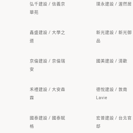
弘千建設 / 信義京
璞永建設 / 渥然居
華苑
鑫盛建設 / 大學之
新光建設 / 新光御
道
品
京倫建設 / 京倫瑞
國美建設 / 清歡
安
禾禮建設 / 大安森
德悅建設 / 敦南
霖
Lavie
國泰建設 / 國泰賦
宏普建設 / 台北官
格
邸