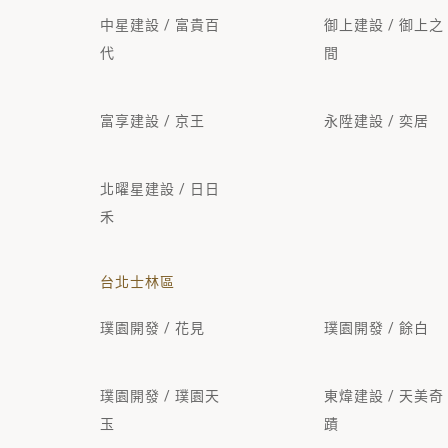
中星建設 / 富貴百
御上建設 / 御上之
代
間
富享建設 / 京王
永陞建設 / 奕居
北曜星建設 / 日日
禾
台北士林區
璞園開發 / 花見
璞園開發 / 餘白
璞園開發 / 璞園天
東煒建設 / 天美奇
玉
蹟