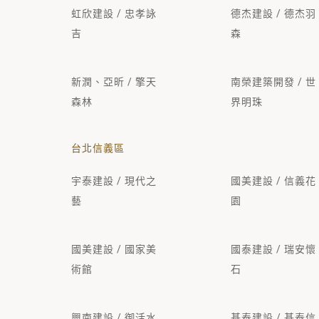
虹欣建設 / 忠孝詠
德杰建設 / 德杰羽
吉
森
新潤、亞昕 / 擎天
南榮建築開發 / 世
森林
界明珠
台北信義區
宇泰建設 / 現代之
國美建設 / 信義花
藝
園
國美建設 / 國家美
國泰建設 / 瑞安懷
術館
石
興南建設 / 御活水
基泰建設 / 基泰信