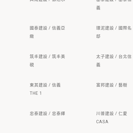
義
國泰建設 / 信義亞
環泥建設 / 國際名
緻
邸
筑丰建設 / 筑丰美
太子建設 / 台北信
硯
義
東其建設 / 信義
富邦建設 / 藝樹
THE 1
忠泰建設 / 忠泰繹
川普建設 / 仁愛
CASA