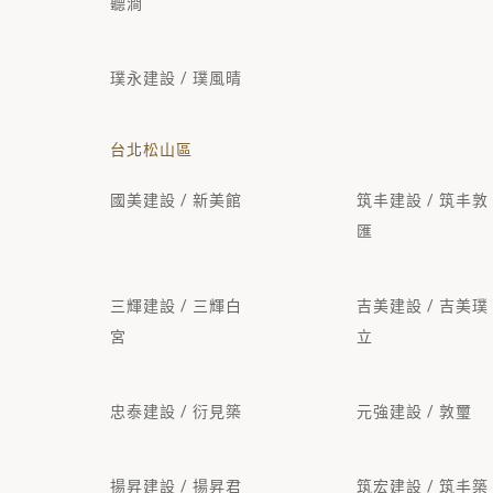
聽澗
璞永建設 / 璞風晴
台北松山區
國美建設 / 新美館
筑丰建設 / 筑丰敦
匯
三輝建設 / 三輝白
吉美建設 / 吉美璞
宮
立
忠泰建設 / 衍見築
元強建設 / 敦璽
揚昇建設 / 揚昇君
筑宏建設 / 筑丰築