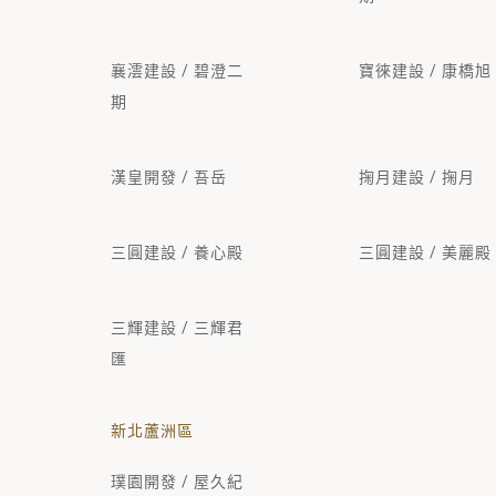
襄澐建設 / 碧澄二
寶徠建設 / 康橋旭
期
漢皇開發 / 吾岳
掬月建設 / 掬月
三圓建設 / 養心殿
三圓建設 / 美麗殿
三輝建設 / 三輝君
匯
新北蘆洲區
璞園開發 / 屋久紀