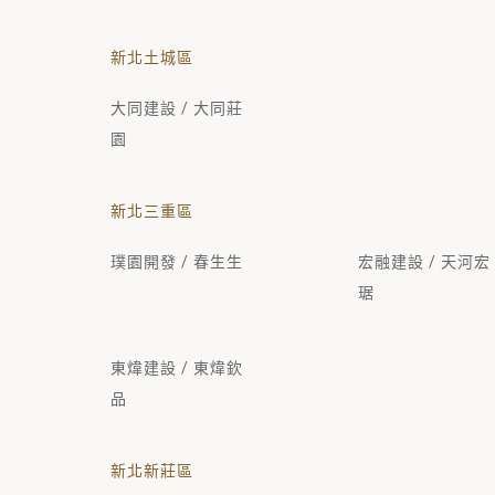
新北土城區
大同建設 / 大同莊
園
新北三重區
璞園開發 / 春生生
宏融建設 / 天河宏
琚
東煒建設 / 東煒欽
品
新北新莊區