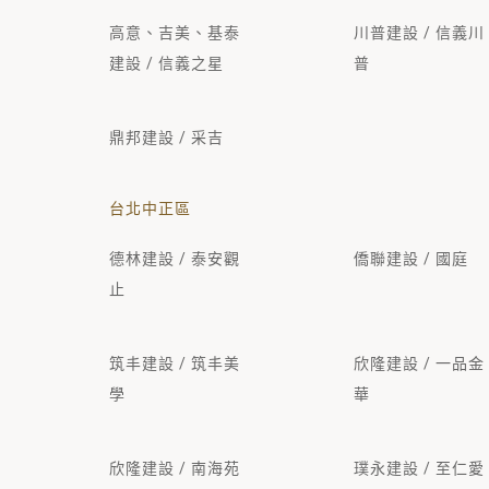
高意、吉美、基泰
川普建設 / 信義川
建設 / 信義之星
普
鼎邦建設 / 采吉
台北中正區
德林建設 / 泰安觀
僑聯建設 / 國庭
止
筑丰建設 / 筑丰美
欣隆建設 / 一品金
學
華
欣隆建設 / 南海苑
璞永建設 / 至仁愛