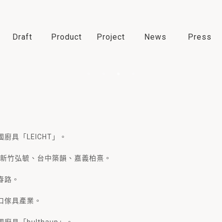
Draft
Product
Project
News
Press
廚具「LEICHT」。
點：新竹弘毓、台中築韻、嘉義柏熹。
春路。
口傢具產業。