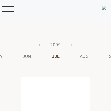
2011
2010
2009
2008
2007
Y
JUN
JUL
AUG