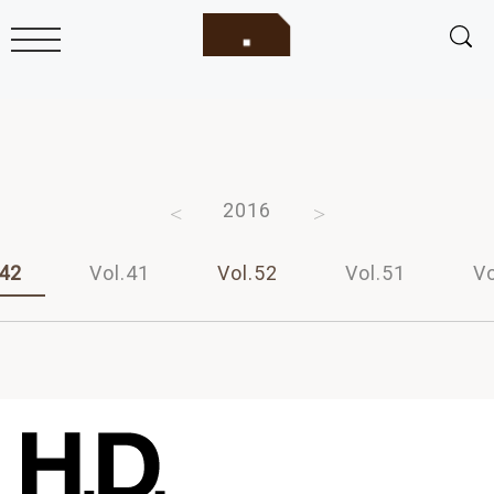
2018
2017
2016
2015
2014
.42
Vol.41
Vol.52
Vol.51
Vo