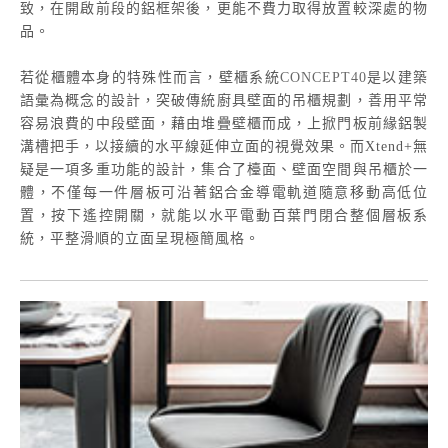
致，在開啟前段的鋁框架後，更能不費力取得放置較深處的物
品。
若從櫃體本身的特殊性而言，壁櫃系統
CONCEPT40
是以建築
語彙為概念的設計，突破傳統廚具壁面的吊櫃規劃，善用平常
容易浪費的中段壁面，藉由堆疊壁櫃而成，上掀門板前緣鋁製
溝槽把手，以接續的水平線延伸立面的視覺效果。而Xtend+無
疑是一項多重功能的設計，集合了檯面、壁面空間與吊櫃於一
體，不僅每一件層板可沿著鋁合金導電軌道隨意移動高低位
置，按下遙控開關，就能以水平電動百葉門閉合整個層板系
統，平整滑順的立面呈現極簡風格。