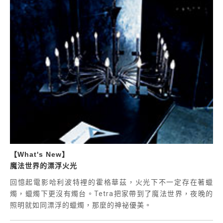
【What's New】
魔法世界的漂浮火光
回憶起電影哈利波特裡的霍格華茲，火光下不一定存在著蠟
燭，蠟燭下更沒有燭台。
Tetra
把家帶到了魔法世界，夜晚的
照明就如同漂浮的蠟燭，那麼的神祕優美。