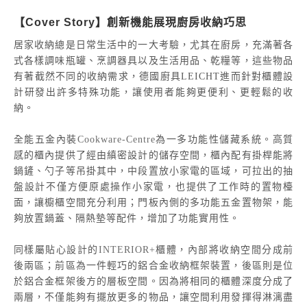
【Cover Story】創新機能展現廚房收納巧思
居家收納總是日常生活中的一大考驗，尤其在廚房，充滿著各
式各樣調味瓶罐、烹調器具以及生活用品、乾糧等，這些物品
有著截然不同的收納需求，德國廚具LEICHT進而針對櫃體設
計研發出許多特殊功能，讓使用者能夠更便利、更輕鬆的收
納。
全能五金內裝
Cookware-Centre
為一多功能性儲藏系統。高質
感的櫃內提供了經由縝密設計的儲存空間，櫃內配有掛桿能將
鍋鏟、勺子等吊掛其中，中段置放小家電的區域，可拉出的抽
盤設計不僅方便原處操作小家電，也提供了工作時的置物檯
面，讓櫥櫃空間充分利用；門板內側的多功能五金置物架，能
夠放置鍋蓋、隔熱墊等配件，增加了功能實用性。
同樣屬貼心設計的
INTERIOR+
櫃體，內部將收納空間分成前
後兩區；前區為一件輕巧的鋁合金收納框架裝置，後區則是位
於鋁合金框架後方的層板空間。因為將相同的櫃體深度分成了
兩層，不僅能夠有擺放更多的物品，讓空間利用發揮得淋漓盡