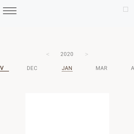
2022
2021
2020
2019
2018
V
DEC
JAN
MAR