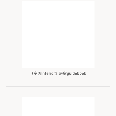
《室內Interior》居家guidebook