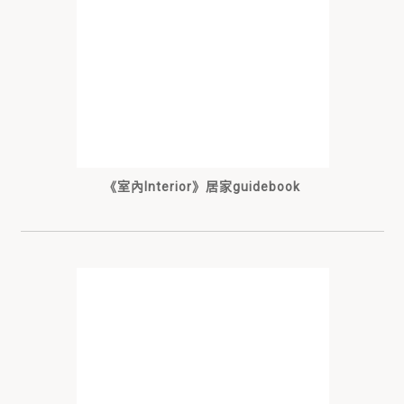
《室內Interior》居家guidebook