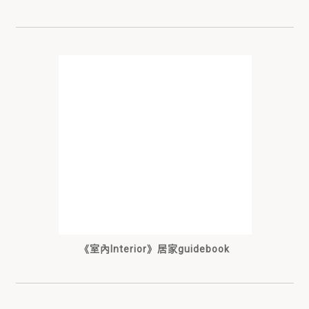
《室內Interior》居家guidebook