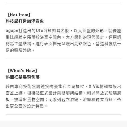
【Hot Item】
科技感打造幽浮意象
agape
打造出的
Ufo
浴缸如其名般，以大圓盤的外形，就像座
飛碟般騰空降落於浴室空間內，大方簡約的現代設計，運用鋼
材為主體結構，進行表面拋光呈現出亮鉻銀色，營造科技感十
足的吸睛外貌。
【What’s New】
斜面框架展現俐落
藉由專利技術無縫連接陶瓷盆和金屬框架，
X Viu
精確框設出
面盆上緣，銜接貼壁式設計與雙腳架結構，輔以開放式玻璃層
板，擴增出置物空間；同系列包含浴鏡、浴櫃和獨立浴缸，帶
出更全面的設計特點。