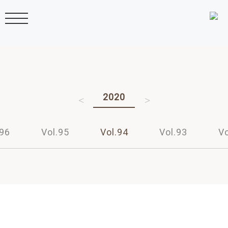
2022
2021
2020
2019
2018
.96
Vol.95
Vol.94
Vol.93
Vo