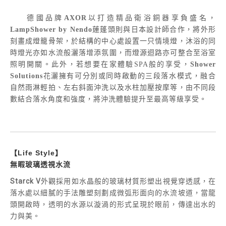
德國品牌
AXOR
以打造精品衛浴銅器享負盛名，
LampShower by Nendo
蓮蓬頭則與日本設計師合作，將外形
刻畫成燈籠骨架，於結構的中心處設置一只情境燈，沐浴的同
時燈光亦如水流般灑落增添氛圍，而燈源迴路亦可整合至浴室
照明開關。此外，若想要在家體驗SPA般的享受，
Shower
Solutions
花灑擁有可分別或同時啟動的三段落水模式，融合
自然雨淋輕拍、左右斜面沖洗以及水柱加壓按摩等，由不同段
數結合落水角度和強度，將沖洗體驗提升至最高等級享受。
【Life Style】
無暇玻璃透視水流
Starck V
外觀採用如水晶般的玻璃材質形塑出視覺穿透感，在
落水處以細膩的手法雕塑刻劃成微弧形面向的水流坡道，當龍
頭開啟時，透明的水源以漩渦的形式呈現於眼前，傳達出水的
力與美。