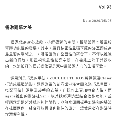
Vol.93
Date 2020/05/05
暢淋雨幕之美
居家做為身心放鬆、排解疲勞的空間，相關設備也著重於
釋壓功能性的發展，其中，最具私密性且獨享感的浴室即成為
最重要的場域之一。淋浴設備在全面性的研發下，不僅以推陳
出新的樣貌，形塑視覺風格點亮空間；在機能上除了兼顧收
納，水流拍打的模式變化更是家中最貼近人心的生活享受。
運用別具巧思的手法，
ZUCCHETTI. KOS
將蓮蓬頭
Closer
打造成檯燈造形，透過詼諧的創意讓淋浴空間充滿巧思畫面，
搭配可拉伸調整及旋轉的支架，在操作上更加吻合人性。而
agape
推出的淋浴柱
Sen
，以片狀輕薄造型結合收納功能，並
呼應霧黑鋼烤外貌的純粹簡約；冷熱水開關板手無違和的裝設
在柱面兩側，結合可放置瓶身物件的設計，讓使用者在淋浴時
增添便利性。