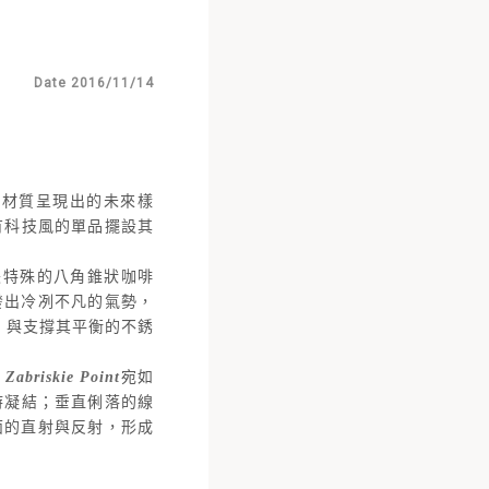
Date 2016/11/14
屬材質呈現出的未來樣
有科技風的單品擺設其
張特殊的八角錐狀咖啡
發出冷冽不凡的氣勢，
，與支撐其平衡的不銹
。
Zabriskie Point
宛如
時凝結；垂直俐落的線
面的直射與反射，形成