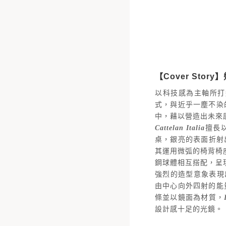
【Cover Sto
以科技感為主軸所打
式，與近乎一塵不染
中，藉以營造出未來
Cattelan Italia
擅長
桌，銀亮的表面折射
其運用微弧的椅背椅
鋼球體相互搭配，呈
強烈的造型意象表現
由中心向外四射的能
條並以鏡面為材質，
設計感十足的光鏡。