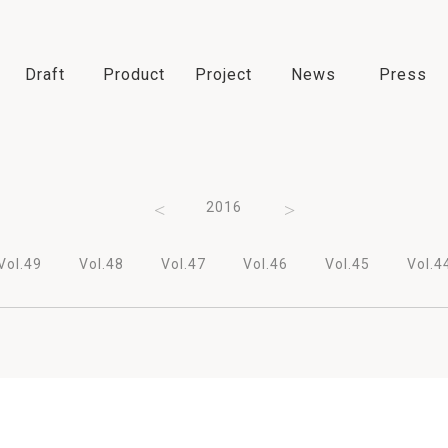
Draft
Product
Project
News
Press
2018
2017
2016
2015
2014
Vol.49
Vol.48
Vol.47
Vol.46
Vol.45
Vol.4