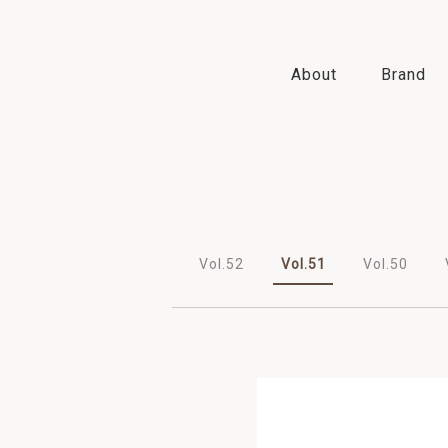
About
Brand
2022
2021
2020
2019
Vol.52
Vol.51
Vol.50