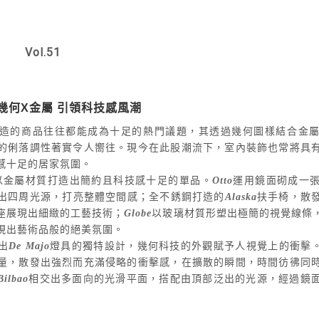
Vol.51
ry】幾何X金屬 引領科技感風潮
造的商品往往都能成為十足的熱門議題，其透過幾何圖樣結合金
的俐落調性著實令人嚮往。現今在此股潮流下，室內裝飾也常將具
感十足的居家氛圍。
以金屬材質打造出簡約且科技感十足的單品。
Otto
運用鏡面砌成一
出四周光源，打亮整體空間感；全不銹鋼打造的
Alaska
扶手椅，散
座展現出細緻的工藝技術；
Globe
以玻璃材質形塑出極簡的視覺線條
現出藝術品般的絕美氛圍。
出
De Majo
燈具的獨特設計，幾何科技的外觀賦予人視覺上的衝擊
量，散發出強烈而充滿侵略的衝擊感，在擴散的瞬間，時間彷彿同
Bilbao
相交出多面向的光滑平面，搭配由頂部泛出的光源，經過鏡