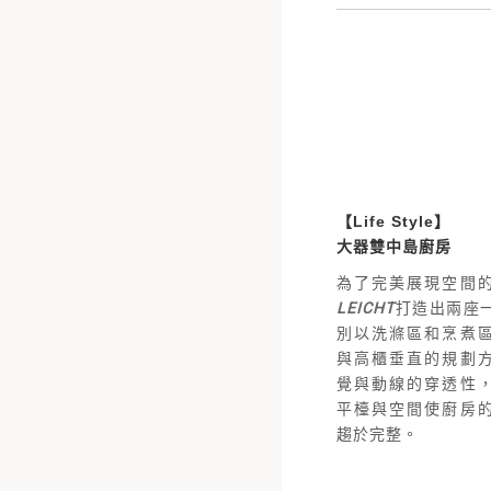
【Life Style】
大器雙中島廚房
為了完美展現空間
LEICHT
打造出兩座
別以洗滌區和烹煮
與高櫃垂直的規劃
覺與動線的穿透性
平檯與空間使廚房
趨於完整。