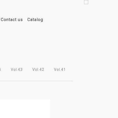
Contact us
Catalog
2013
2012
2011
2026
4
Vol.43
Vol.42
Vol.41