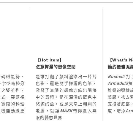
【Hot Item】
【What's 
恣意揮灑的想像空間
簡約優雅弧
的磅礡氣勢，
是誰打翻了顏料渲染出一片片
Busnelli
打
一字型島檯分
色彩，還是隨手揮灑的色筆，
Armadillo
扶
區之姿並列，
激發了無限的想像力繪出腦海
堆疊的弧線
方式，突顯視
中的意境，是在深淺的藍色中
美感。捨去
，寬闊的料理
悠遊的魚，或是天空上翱翔的
支撐著底部
的機能動線更
老鷹，就讓
MASK
帶你進入無
度，增添
Arm
限的暢想世界。