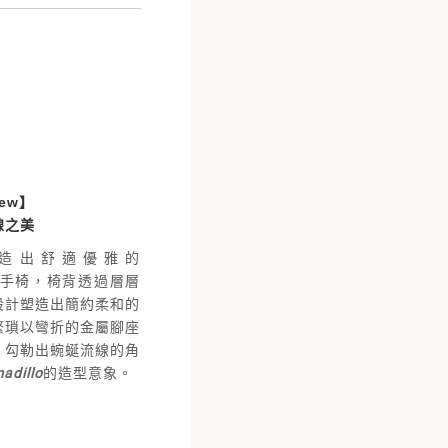
New】
線之美
造出舒適優雅的
手椅，椅背透過層層
設計塑造出簡約柔和的
繁瑣以彎折的金屬腳座
，勾勒出蜿蜒流線的角
adillo
的造型意象。