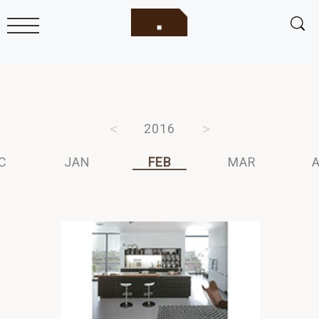
2018
2017
2016
2015
2014
C
JAN
FEB
MAR