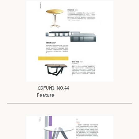
《DFUN》NO.44
Feature