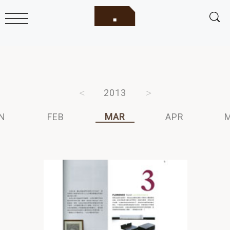
2015
2014
2013
2012
2011
N
FEB
MAR
APR