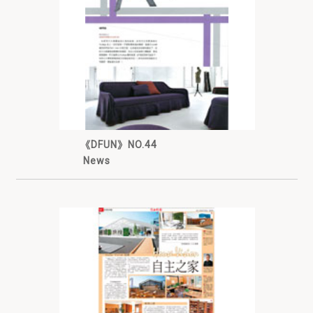
《DFUN》NO.44
News