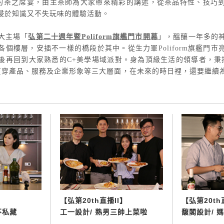
P的茶之席宴，由主茶師為大家帶來精彩的講述，從茶品特性、技巧
浸於知識又不失玩味的體驗活動。
大主場「
弘第二十週年暨Poliform旗艦門市開幕
」，醞釀一年多的
各個樓層，安插不一樣的橋段於其中。從生力軍
Poliform
旗艦門市
再回到大家熟悉的C+美學場域派對。身為頂級生活的領導者，秉持著「S
念，貫穿產品、服務及企業形象等三大層面，在未來的時日裡，還要繼續
【
弘第20th直播II】
【
弘第20th直
不私藏
工一設計/ 熟男三帥上菜啦
馥閣設計/ 