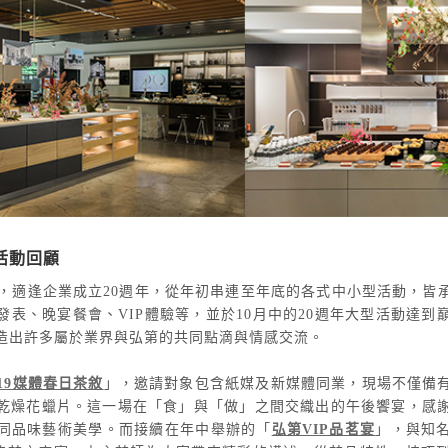
9活動回顧
年，適逢企業成立20週年，從年初串連至年底的各式中小型活動，皆
發表、晚宴餐會、VIP體驗等，並於10月中的20週年大型活動達到
造出許多屬於業界與弘第的共同點滴與情感交流。
019媒體春日茶敘
」，邀請對象包含紙媒及新媒體同業，現場不僅備
乾燥花蠟片。這一場在「食」與「做」之間交織出的午後饗宴，感
同品味藝術美學。而接續在年中舉辦的「
弘第VIP品茗宴
」，與知