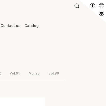
Contact us
Catalog
2017
2016
2015
2014
2
Vol.91
Vol.90
Vol.89