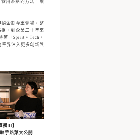
到食用茶點的方法，讓
神祕企劃隆重登場，整
亮相，到企業二十年來
pirit。Tech。
為業界注入更多創新與
播III
】
媽咪手路菜大公開