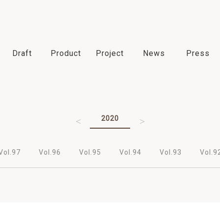
Draft
Product
Project
News
Press
2022
2021
2020
2019
2018
Vol.97
Vol.96
Vol.95
Vol.94
Vol.93
Vol.9