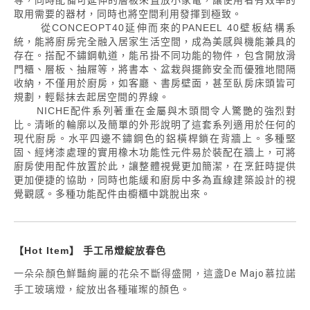
等，同時配備可延伸的層板來置放小家電，讓使用者有效率的
取用需要的器材，同時也將空間利用發揮到極致。
從CONCEOPT40延伸而來的PANEEL 40壁板結構系
統，能將廚房完全融入居家生活空間，成為美感與機能兼具的
存在。搭配不鏽鋼軌道，能吊掛不同功能的物件，包含開放滑
門櫃、層板、抽屜等，將書本、盆栽與擺飾安全而優雅地間隔
收納，不僅用於廚房，如客廳、書房壁面，甚至臥房床頭皆可
規劃，輕鬆抹去起居空間的界線。
NICHE配件系列著重在金屬與木頭間令人驚艷的強烈對
比。清晰的輪廓以及簡單的外形說明了這套系列適用於任何的
現代廚房。水平四邊不鏽鋼色的鋁橫桿鎖在背牆上。多種堅
固、經烤漆處理的實用橡木功能性元件易於裝配在牆上，可將
廚房使用配件放置於此，讓整體視覺更加簡潔，在烹飪時提供
更加便捷的協助，同時也能緩和廚房中多為直線建築設計的視
覺觀感。多種功能配件由櫥櫃中跳脫出來。
【Hot Item】 手工吊燈綻放春色
一朵朵顏色鮮豔絢麗的花朵不斷得盛開，這盞De Majo慕拉諾
手工玻璃燈，綻放出各種璀璨的顏色。