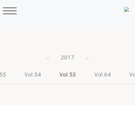
2019
2018
2017
2016
2015
.55
Vol.54
Vol.53
Vol.64
Vo