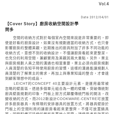
Vol.4
Date 2012/04/01
【Cover Story】廚房收納空間設計學
問多
空間的收納方式對於每個室內空間來說是非常重要的，即
使是好看的廚房設計，如果沒有規劃適當的收納方式，也只會
影響廚房的整體美觀。近期推出的廚具附加了許多不同功能的
收納方式，意想不到的收納設計，不僅讓廚房看起來更整潔，
也充分的利用空間，兼顧實用及美觀其兩大重點。另外，業主
與廚房規劃人員之間的溝通也相當重要，業主必須向廚房規劃
人員清楚的告知平時使用廚房的習慣，這樣的溝通能讓規劃人
員清楚的了解業主的需求，再加上與專業知識的整合，才會達
到顧客理想中的成品。
LEICHT的CONCEPT 40主要設計元素，是運用最常被
忽略的壁面區，透過多個單元組合為一體的壁櫃。突破傳統對
廚具壁面規劃的印象。門板上掀方式顛覆傳統門板的開法，改
變收納的方式。而2012新設計COOKWARE-CENTRE可放置
許多廚房器具，有條理的安排器具的放置方式，將器具壁掛於
門板上的空間利用的讓廚房看起來更整齊，不僅可放置鍋具