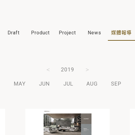
Draft
Product
Project
News
媒體報導
2021
2020
2019
2018
2017
R
MAY
JUN
JUL
AUG
SEP