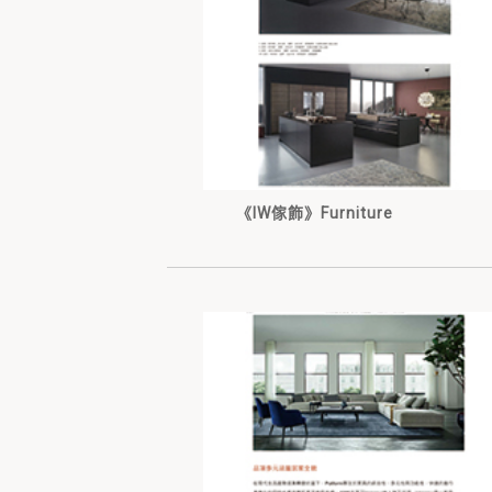
《IW傢飾》Furniture