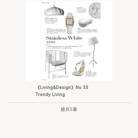
《Living&Design》No.33
Trendy Living
總共
5
筆