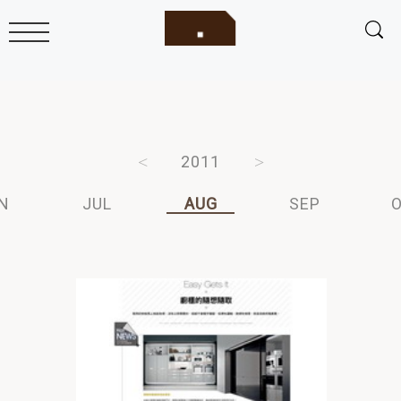
2013
2012
2011
2010
2009
N
JUL
AUG
SEP