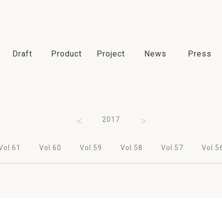
Draft
Product
Project
News
Press
2019
2018
2017
2016
2015
Vol.61
Vol.60
Vol.59
Vol.58
Vol.57
Vol.5