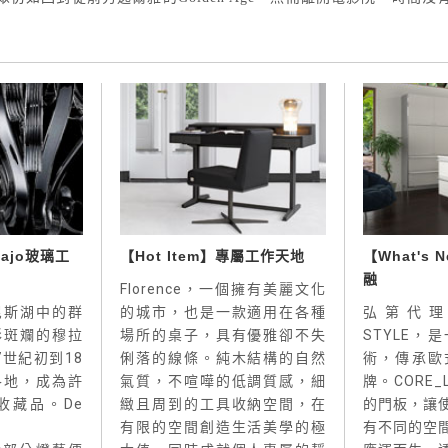
 Majo玻璃工
【Hot Item】專屬工作天地
【What's
融
Florence，一個擁有美麗文化
尼斯湖中的群
的城市，也是一款適用在各種
弘第代理的T
彩斑斕的穆拉
場所的桌子，具有優雅卻不失
STYLE，
世紀初到18
俐落的線條。純木結構的自然
術，傳承歐
各地，成為許
氣質，不喧嘩的低調質感，細
牌。CORE_
收藏品。De
緻且周到的工具收納空間，在
的門板，讓
有限的空間創造生活美學的極
有不同的空