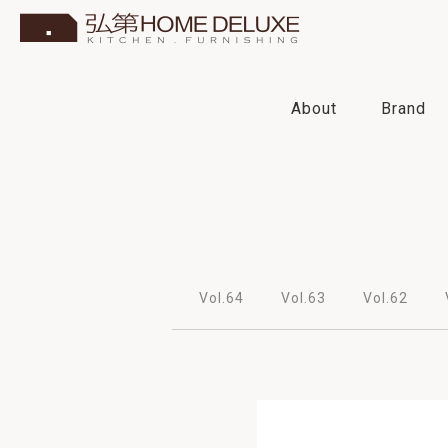
About
Brand
2023
2022
2021
2020
Vol.64
Vol.63
Vol.62