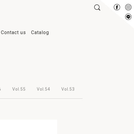
Contact us
Catalog
2014
2013
2012
2011
6
Vol.55
Vol.54
Vol.53