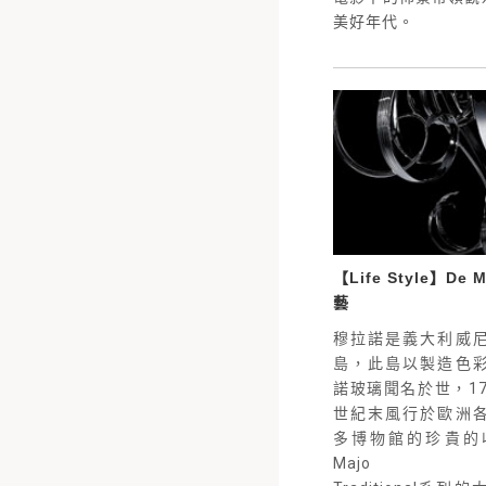
美好年代。
【Life Style】De
藝
穆拉諾是義大利威
島，此島以製造色
諾玻璃聞名於世，17
世紀末風行於歐洲
多博物館的珍貴的
Majo