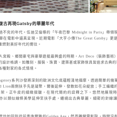
y】復古再現Gatsby的華麗年代
完的年代。伍迪艾倫導的「午夜巴黎 Midnight in Paris」
在電影中逼真呈現。近期電影「大亨小傳The Great Gatsby」
重燃對美好年代的嚮往。
宮殿、鄉間豪宅與豪華遊艇最興盛的時期，Art Deco（裝飾藝
設計格調，如雕刻、服裝、珠寶、建築甚或家飾傢具皆追求古典的華麗風
各種對家的各式情境。
verendingstory系列沙發將深刻的歐洲文化底蘊輕淺地描摩，透過簡單
d Lion兩側扶手先是凝聚，爾後延伸、發散如花朵綻放；手工編
架，正牛皮的細緻摺皺，在現代簡約的詮釋之下，悠然地展現時
r Green亦以類似線條美學延伸至扶手處，纏繞出古典華麗，細密的針
仿如回到從前秀逸爾雅的Golden Age，然而離開電影院，時間