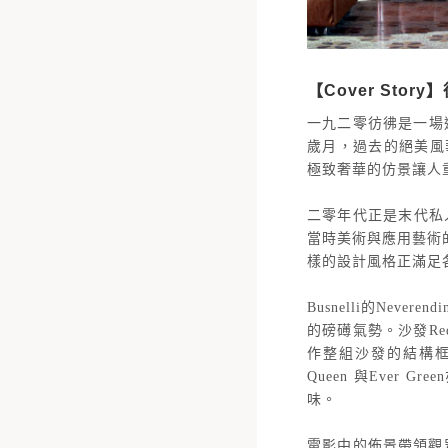
【Cover Stor
一九二零彷彿是一場過不
歲月，過去的絕美風華
極致奢華的仿景讓人
二零年代正是末代私人
當時美術與應用藝術的
樣的設計風格正滿足
Busnelli的Ne
的磅礡氣勢。沙發Re
作整組沙發的結構框
Queen 與Eve
味。
電影中的佈景帶領觀眾