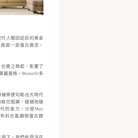
帶領現代人闖回從前的黃金
更是掀起一波復古潮流，
術）也隨之興起，影響了
格。Busnelli多
的幾筆線條便勾勒出大時代
織的麻花粗繩，細細地縫
代的張力。沙發May
線讓布料也能顯現復古醇
沒有停下，我們依然活在