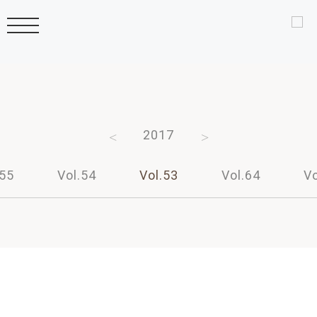
2019
2018
2017
2016
2015
.55
Vol.54
Vol.53
Vol.64
Vo