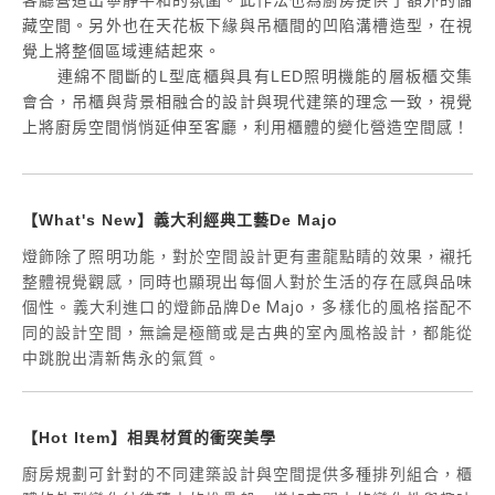
客廳營造出寧靜平和的氛圍。此作法也為廚房提供了額外的儲
藏空間。另外也在天花板下緣與吊櫃間的凹陷溝槽造型，在視
覺上將整個區域連結起來。
連綿不間斷的L型底櫃與具有LED照明機能的層板櫃交集
會合，吊櫃與背景相融合的設計與現代建築的理念一致，視覺
上將廚房空間悄悄延伸至客廳，利用櫃體的變化營造空間感！
【What's New】義大利經典工藝De Majo
燈飾除了照明功能，對於空間設計更有畫龍點睛的效果，襯托
整體視覺觀感，同時也顯現出每個人對於生活的存在感與品味
個性。義大利進口的燈飾品牌De Majo，多樣化的風格搭配不
同的設計空間，無論是極簡或是古典的室內風格設計，都能從
中跳脫出清新雋永的氣質。
【Hot Item】相異材質的衝突美學
廚房規劃可針對的不同建築設計與空間提供多種排列組合，櫃