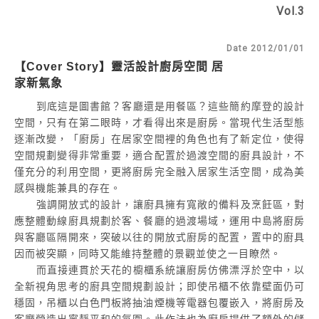
Vol.3
Date 2012/01/01
【Cover Story】靈活設計廚房空間 居
家新氣象
到底這是圖書館？客廳還是用餐區？這些簡約摩登的設計
空間，只有在第二眼時，才看得出來是廚房。當現代生活型態
逐漸改變，「廚房」在居家空間裡的角色也有了新定位，使得
空間規劃變得非常重要，適合配置於過渡空間的廚具設計，不
僅充分的利用空間，更將廚房完全融入居家生活空間，成為美
感與機能兼具的存在。
強調開放式的設計，讓廚具擁有寬敞的備料及烹飪區，對
應整體動線廚具規劃於客、餐廳的過渡場域，運用中島將廚房
與客廳區隔開來，突破以往的開放式廚房的配置，置中的廚具
因而被突顯，同時又能維持整體的景觀並使之一目瞭然。
而直接連貫於天花的櫥櫃系統讓廚房仿佛漂浮於空中，以
全新視角思考的廚具空間規劃設計；即使吊櫃不依靠壁面仍可
穩固，吊櫃以白色門板將抽油煙機等電器包覆嵌入，將廚房及