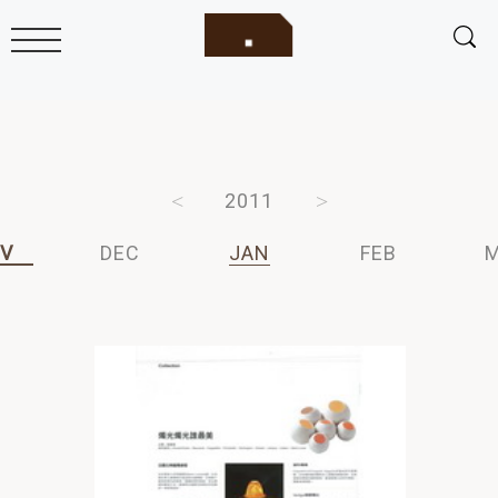
2013
2012
2011
2010
2009
V
DEC
JAN
FEB