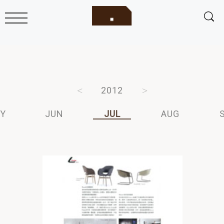
2014
2013
2012
2011
2010
Y
JUN
JUL
AUG