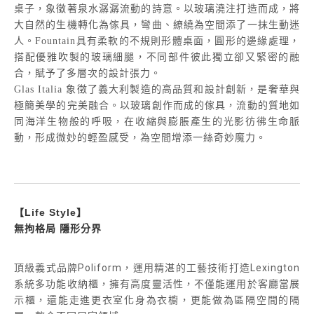
桌子，象徵著泉水潺潺流動的詩意。以玻璃澆注打造而成，將
大自然的生機轉化為傢具，彎曲、繚繞為空間添了一抹生動迷
人。Fountain具有柔軟的不規則形體桌面，圓形的邊緣處理，
搭配優雅吹製的玻璃細腿，不同部件彼此獨立卻又緊密的融
合，賦予了多層次的設計張力。
Glas Italia 象徵了義大利製造的高品質和設計創新，是奢華與
極簡美學的完美融合。以玻璃創作而成的傢具，流動的質地如
同海洋生物般的呼吸，在收縮與膨脹產生的光影彷彿生命脈
動，形成微妙的輕盈感受，為空間增添一絲奇妙魔力。
【Life Style】
無拘格局 隱形分界
頂級義式品牌Poliform，運用精湛的工藝技術打造Lexington
系統多功能收納櫃，擁有高度靈活性，不僅能運用於客廳當展
示櫃，還能走進更衣室化身為衣櫥，更能做為區隔空間的隔