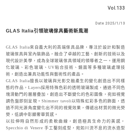
Vol.133
Date 2025/1/13
GLAS Italia
引領玻璃傢具藝術新風潮
GLAS Italia來自義大利的高端傢具品牌，專注於設計和製造
玻璃傢具與室內裝飾品，融合了卓越的工藝、創新的技術以及
現代設計美學，成為全球玻璃傢具領域的領導者之一。運用鋼
化玻璃、彩色玻璃、UV粘合技術、鏡面等多種玻璃處理技
術，創造出兼具功能性與藝術性的產品。
GLAS Italia擅長以玻璃與光影交融產生的變化創造出不同樣
態的作品，Layers採用特殊色彩的透明玻璃製成，通過不同色
塊滑動門的層層疊加，創造出不斷變化的色彩圖像，宛如視覺
調色盤即刻呈現。Shimmer tavoli以特殊虹彩多色的飾面，透
過不同光源角度變化出不同的視覺效果，傳遞出材質的微光熒
熒，低調中彰顯奢華質感。
以拉伸時自然形成的柔軟曲線，創造極具生命力的美感，
Specchio di Venere 手工鑿刻成型，宛如川流不息的流水造型