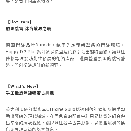
屏，整合不同居家領域。
【Hot Item】
融匯感官 沐浴境界之最
德國衛浴品牌Duravit，總率先定義新型態的衛浴環境。
Happy D.2 Plus系列透過造型及色彩引領出獨特面貌，讓以往
停格專注於功能性發展的衛浴產品，邁向整體氛圍的感官營
造，開創衛浴設計的新視野。
【What's New】
手工鍛造淬鍊輕奢古典風
義大利頂級訂製廚具Officine Gullo透過俐落的線板及把手勾
勒出簡練的現代場域，在同色系的配置中利用異材質的組合帶
出空間的層次視感，跳脫以往奢華古典形象，以優雅沉穩的黑
色系展現時尚的都會氣息。