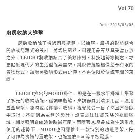
Vol.70
Date 2018/06/08
廚房收納大進擊
廚房收納除了透過廚具櫃體，以抽屜、層板的形態結合
開放或隱藏式的設計，將鍋碗瓢盆、料裡用品等器具妥當存放
之外，
LEICHT
將收納結合了美觀陳列、科技趨勢等概念，亦
更貼近現代人的生活型態與需求，跳脫傳統櫥櫃僅給予有限的
置物模式，讓廚房收納形式再延伸，不再侷限於傳統空間的束
縛。
LEICHT
推出的
MODO
掛件，即是在一根水平掛桿上集聚
了多元的收納功能，從調味瓶罐、烹調器具到清潔用品，運用
五金層架、掛勾或吊件排列收納，視覺感受一目了然且方便隨
手取得；不鏽鋼為主體的設計，設置於往往被忽略的壁面區
域，輔以照明系統渲染時尚氛圍。而隨著3C產品成為生活重度
使用的趨勢下，
MODO
也因應推出一款特別的功能層架，除
了可作為食譜的置放架，也能擺放iPad等平板電腦。