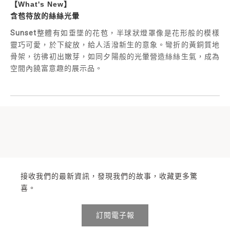
【What's New】
含苞待放的絲絲光暈
Sunset
整體有如垂墜的花苞，半球狀燈罩像是花形般的模樣
靈巧可愛，於下綻放，給人活潑新生的意象。彎折的黃銅質地
骨架，彷彿初出嫩芽，如同夕陽般的光暈營造絲絲生氣，成為
空間內饒富意趣的展示品。
接收我們的最新資訊，發現我們的故事，收藏更多驚
喜。
訂閱電子報