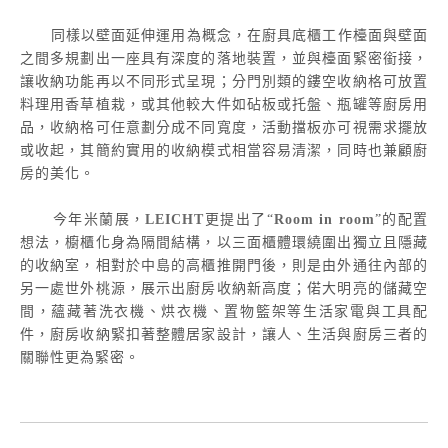
同樣以壁面延伸運用為概念，在廚具底櫃工作檯面與壁面
之間多規劃出一座具有深度的落地裝置，並與檯面緊密銜接，
讓收納功能再以不同形式呈現；分門別類的鏤空收納格可放置
料理用香草植栽，或其他較大件如砧板或托盤、瓶罐等廚房用
品，收納格可任意劃分成不同寬度，活動擋板亦可視需求擺放
或收起，其簡約實用的收納模式相當容易清潔，同時也兼顧廚
房的美化。
今年米蘭展，
LEICHT
更提出了“
Room in room
”的配置
想法，櫥櫃化身為隔間結構，以三面櫃體環繞圍出獨立且隱藏
的收納室，相對於中島的高櫃推開門後，則是由外通往內部的
另一處世外桃源，展示出廚房收納新高度；偌大明亮的儲藏空
間，蘊藏著洗衣機、烘衣機、置物籃架等生活家電與工具配
件，廚房收納緊扣著整體居家設計，讓人、生活與廚房三者的
關聯性更為緊密。