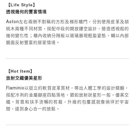
【Life Style】
透視幾何的豐富情境
Aston
左右兩側不對稱的方形及梯形櫃門，分別使用皮革及胡
桃木兩種不同材質，搭配中段的開放鏤空設計，營造透視般的
幾何變化性；櫃內收納分隔板以玻璃展現輕盈姿態，輔以內部
鏡面反射豐富的居家情境。
【Hot Item】
放射交織優美星形
Flaminio
以挺立的軟質皮革質材，帶出人體工學的設計精髓，
搭配冷冽的金屬腳座四點落地，猶如放射狀星形一般，優美交
織。背靠和扶手流暢的剪裁，升級的包覆感就像徜徉於宇宙
間，達到身心合一的放鬆。