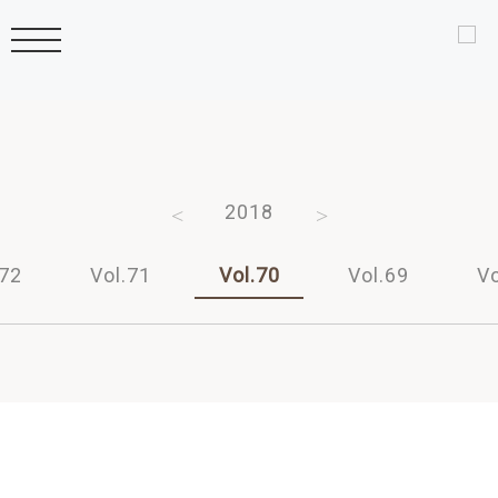
2020
2019
2018
2017
2016
.72
Vol.71
Vol.70
Vol.69
Vo