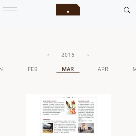
2018
2017
2016
2015
2014
N
FEB
MAR
APR