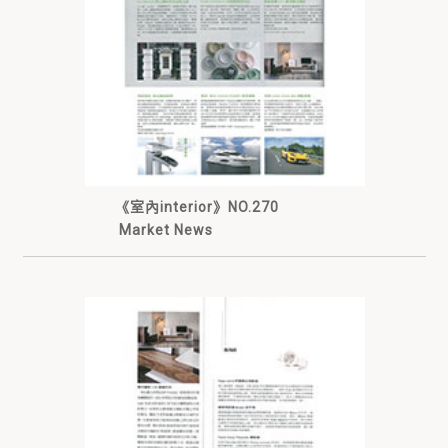
《室內interior》NO.270
Market News