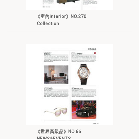
《室內interior》NO.270
Collection
《世界高級品》NO.66
NEWS&EVENTS