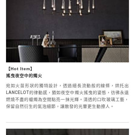
【Hot Item】
搖曳夜空中的燭火
宛如火苗形狀的獨特設計，透過細長流動般的線條，烘托出
LANCELOT
的律動感，猶如夜空中燭火搖曳的姿態，彷彿永遠
燃燒不盡的蠟燭為空間點亮一抹光輝。清透的口吹玻璃工藝，
保留自然衍生的氣泡細節，讓散發的光暈更生動撩人。