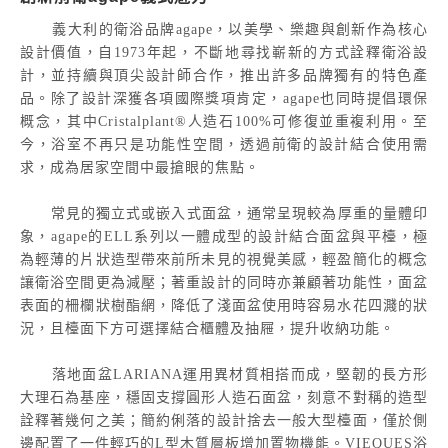
義大利的衛浴品牌agape，以美學、樂趣與創新作為核心
設計價值，自1973年起，不斷地尋找嶄新的方式詮釋衛浴設
計，並持續與頂尖設計師合作，推出許多品牌獨有的特色產
品。除了設計深獲各項國際獎項肯定，agape也同時提倡環保
概念，其中Cristalplant®人造石100%可修復並重複利用。至
今，浴室不再只是功能性空間，透過前衛的設計結合使用需
求，成為居家空間中最搶眼的焦點。
常見的獨立式或嵌入式面盆，通常呈現較為厚重的量體印
象，agape的ELL系列以一體成型的設計結合面盆與平檯，極
為輕薄的片狀造型帶來前所未見的視覺美感，輕盈簡化的概念
讓衛浴空間更為減壓；著重設計的同時亦兼顧著功能性，面盆
表面的柵欄狀樹酯網，降低了淺面盆使用時容易水花四濺的狀
況，且檯面下方可選擇結合櫃體及抽屜，提升收納功能。
落地面盆LARIANA運用異材質相搭而成，堅韌的長方形
大理石為基座，穩固支撐圓形人造石面盆，刻意不對稱的造型
詮釋著幾何之美；簡約俐落的設計捨去一般大型檯面，僅於側
邊配置了一件輕巧的L型木質層板增加置物機能。VIEQUES浴