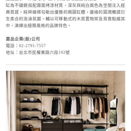
缸為不鏽鋼搭配霧面烤漆材質，深灰與純白兩色為空間注入經
典質感，純粹線條勾勒出優雅的橢圓缸體，邊緣的圓潤觸感衍
生柔合的泡澡氛圍，輔以可移動式的木質置物架及背靠點綴其
中，演繹出極簡風格的品牌特色。
嘉品企業(股)公司
電話：02-2791-7557
地址：台北市民權東路六段192號