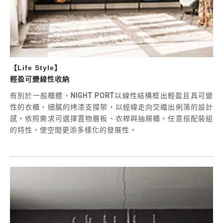
【Life Style】
輕盈可變線性收納
有別於一般櫃體，
NIGHT PORT
以線性結構框出輕盈且具可變
性的衣櫃，細膩的烤漆支撐架，以經緯走向交織出俐落的設計
感，依照需求可選擇置物層板、衣桿與抽屜櫃，任意搭配裝組
的特性，使空間更添多樣化的發展性。