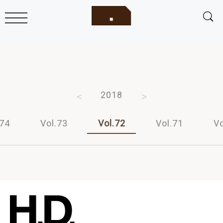
2020
2019
2018
2017
2016
.74
Vol.73
Vol.72
Vol.71
Vo