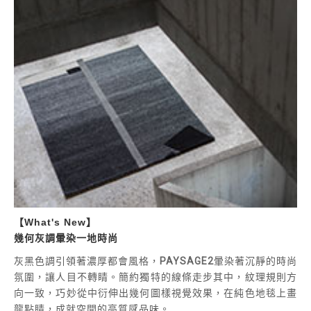
【What's New】
幾何灰調暈染一地時尚
灰黑色調引領著濃厚都會風格，
PAYSAGE2
暈染著沉靜的時尚
氛圍，讓人目不轉睛。簡約獨特的線條走步其中，紋理規則方
向一致，巧妙從中衍伸出幾何圖樣視覺效果，在純色地毯上畫
龍點睛，成就空間的高質感品味。