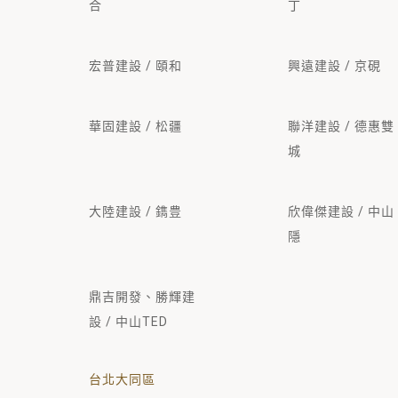
合
丁
宏普建設 / 頤和
興遠建設 / 京硯
華固建設 / 松疆
聯洋建設 / 德惠雙
城
大陸建設 / 鐫豊
欣偉傑建設 / 中山
隱
鼎吉開發、勝輝建
設 / 中山TED
台北大同區