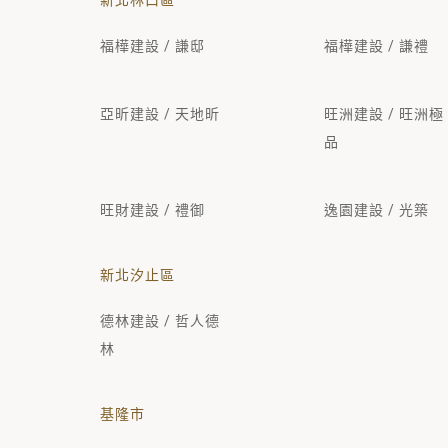
新北林口區
福樺建設 / 謙邸
福樺建設 / 謙禮
亞昕建設 / 天地昕
旺洲建設 / 旺洲極
品
旺財建設 / 禮御
逸園建設 / 光築
新北汐止區
德林建設 / 哲人德
林
基隆市