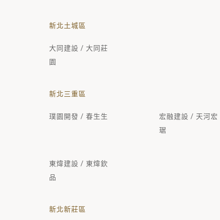
新北土城區
大同建設 / 大同莊
園
新北三重區
璞園開發 / 春生生
宏融建設 / 天河宏
琚
東煒建設 / 東煒欽
品
新北新莊區