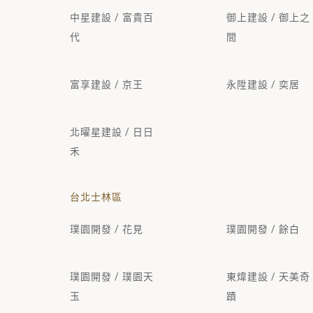
中星建設 / 富貴百
御上建設 / 御上之
代
間
富享建設 / 京王
永陞建設 / 奕居
北曜星建設 / 日日
禾
台北士林區
璞園開發 / 花見
璞園開發 / 餘白
璞園開發 / 璞園天
東煒建設 / 天美奇
玉
蹟