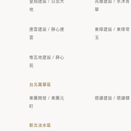
皇翔建設 / 日出大
兆雄建設 / 水沐青
地
華
連雲建設 / 靜心連
東煒建設 / 東煒常
雲
玉
惟瓦地建設 / 靜心
苑
台北萬華區
東騰開發 / 東騰元
德謙建設 / 德謙驛
町
新北淡水區