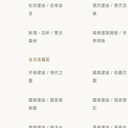
虹欣建設 / 忠孝詠
德杰建設 / 德杰羽
吉
森
新潤、亞昕 / 擎天
南榮建築開發 / 世
森林
界明珠
台北信義區
宇泰建設 / 現代之
國美建設 / 信義花
藝
園
國美建設 / 國家美
國泰建設 / 瑞安懷
術館
石
興南建設 / 御活水
基泰建設 / 基泰信