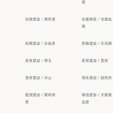
威
佳緯建設 / 裡參道
信義開發 / 信義紘
琚
和暘建設 / 谷画青
陞聯建設 / 天母鐉
家居建設 / 理玉
家居建設 / 雲邸
億安建設 / 沐山
璞永建設 / 過院來
龍潤建設 / 陽明帝
華固建設 / 天鑄實
景
品屋