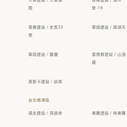
大華建設 / 大華湖
青霖建設 / 溫布
閱
敦-19
尊勝建設 / 史恩33
華固建設 / 碧湖天
樂
華固建設 / 馥儷
富樂群建設 / 山沺
藏
奧斯卡建設 / 談美
台北南港區
璞永建設 / 高過岸
東騰建設 / 映東騰