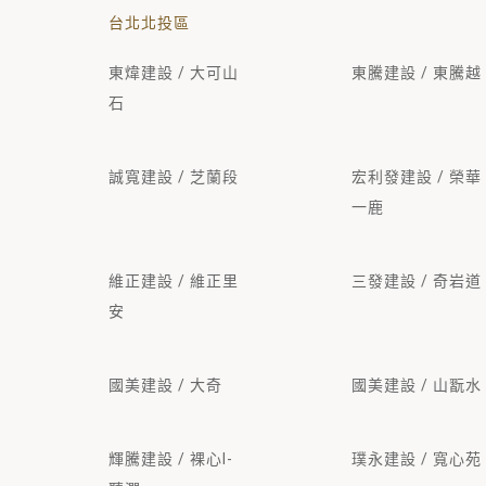
台北北投區
東煒建設 / 大可山
東騰建設 / 東騰越
石
誠寬建設 / 芝蘭段
宏利發建設 / 榮華
一鹿
維正建設 / 維正里
三發建設 / 奇岩道
安
國美建設 / 大奇
國美建設 / 山翫水
輝騰建設 / 裸心I-
璞永建設 / 寬心苑