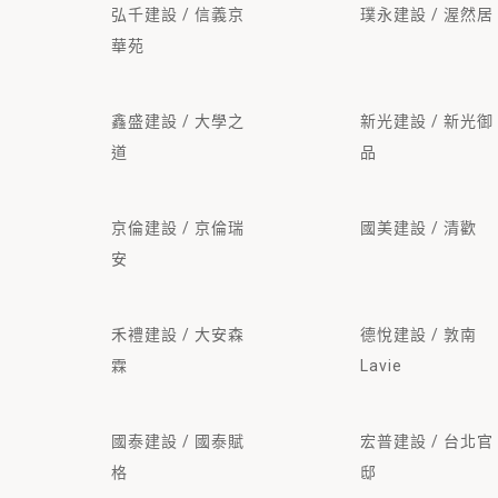
弘千建設 / 信義京
璞永建設 / 渥然居
華苑
鑫盛建設 / 大學之
新光建設 / 新光御
道
品
京倫建設 / 京倫瑞
國美建設 / 清歡
安
禾禮建設 / 大安森
德悅建設 / 敦南
霖
Lavie
國泰建設 / 國泰賦
宏普建設 / 台北官
格
邸