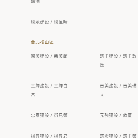
聽澗
璞永建設 / 璞風晴
台北松山區
國美建設 / 新美館
筑丰建設 / 筑丰敦
匯
三輝建設 / 三輝白
吉美建設 / 吉美璞
宮
立
忠泰建設 / 衍見築
元強建設 / 敦璽
揚昇建設 / 揚昇君
筑宏建設 / 筑丰築