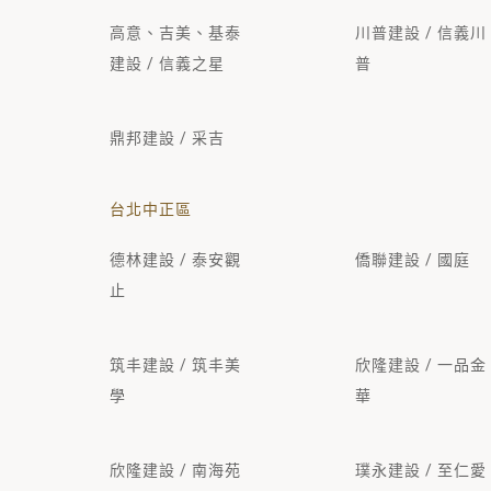
高意、吉美、基泰
川普建設 / 信義川
建設 / 信義之星
普
鼎邦建設 / 采吉
台北中正區
德林建設 / 泰安觀
僑聯建設 / 國庭
止
筑丰建設 / 筑丰美
欣隆建設 / 一品金
學
華
欣隆建設 / 南海苑
璞永建設 / 至仁愛