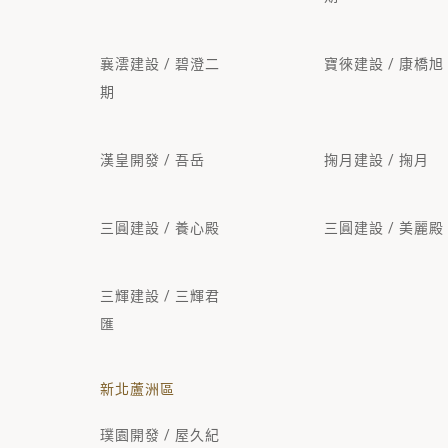
襄澐建設 / 碧澄二
寶徠建設 / 康橋旭
期
漢皇開發 / 吾岳
掬月建設 / 掬月
三圓建設 / 養心殿
三圓建設 / 美麗殿
三輝建設 / 三輝君
匯
新北蘆洲區
璞園開發 / 屋久紀