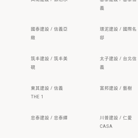
義
國泰建設 / 信義亞
環泥建設 / 國際名
緻
邸
筑丰建設 / 筑丰美
太子建設 / 台北信
硯
義
東其建設 / 信義
富邦建設 / 藝樹
THE 1
忠泰建設 / 忠泰繹
川普建設 / 仁愛
CASA