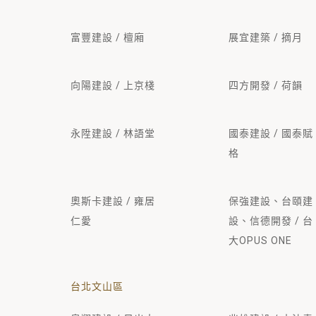
富豐建設 / 檀廂
展宜建築 / 摘月
向陽建設 / 上京棧
四方開發 / 荷韻
永陞建設 / 林語堂
國泰建設 / 國泰賦
格
奧斯卡建設 / 雍居
保強建設、台頤建
仁愛
設、信德開發 / 台
大OPUS ONE
台北文山區