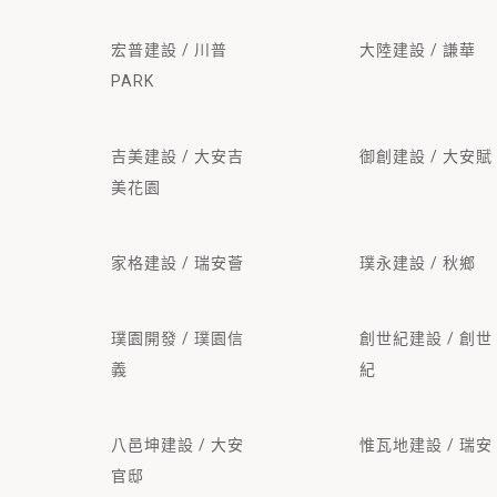
宏普建設 / 川普
大陸建設 / 謙華
PARK
吉美建設 / 大安吉
御創建設 / 大安賦
美花園
家格建設 / 瑞安薈
璞永建設 / 秋鄉
璞園開發 / 璞園信
創世紀建設 / 創世
義
紀
八邑坤建設 / 大安
惟瓦地建設 / 瑞安
官邸