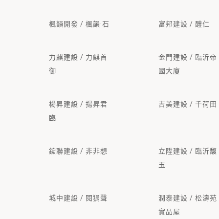
楓韻開發 / 楓韻·石
富邦建設 / 醴仁
力麒建設 / 力麒首
金門建設 / 臨沂帝
御
國大廈
楊昇建設 / 揚昇君
吉美建設 / 千荷田
臨
鋐聯建設 / 非非想
立陞建設 / 臨沂馥
玉
城中建設 / 閱狷聲
潤泰建設 / 松濤苑
實品屋