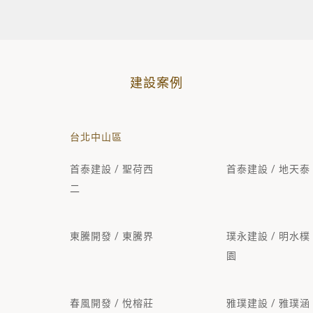
建設案例
台北中山區
首泰建設 / 聖荷西
首泰建設 / 地天泰
二
東騰開發 / 東騰界
璞永建設 / 明水樸
園
春風開發 / 悅榕莊
雅璞建設 / 雅璞涵