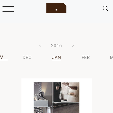
2018
2017
2016
2015
2014
V
DEC
JAN
FEB