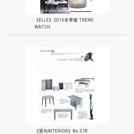
《ELLE》2016冬季號 TREND
WATCH
《室內INTERIOR》No.278