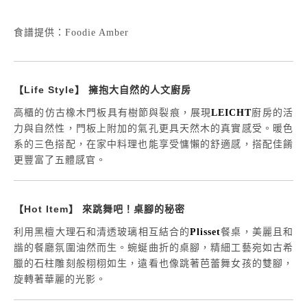
食譜提供：Foodie Amber
【Life Style】 擁抱大自然的人文廚房
高櫃的仿古橡木門板具有樹節與裂痕，展現
LEICHT
廚房的活
力與自然性，門板上附加的氣孔更具天然木的真實感受。暖色
系的三色搭配，在家中料理也能享受慵懶的舒適感，搭配佳餚
更豐富了五體感官。
【Hot Item】 來跳舞吧！桌腳的秘密
利用黑檀大理石和清透玻璃相互結合的
Plisset
餐桌，美麗且和
諧的餐廳氛圍油然而生。蜿蜒曲折的桌腳，精細工藝宛如古希
臘的石柱雕刻般栩栩如生，遠看也像跳著芭蕾舞女孩的雙腳，
旋轉著華麗的光影。