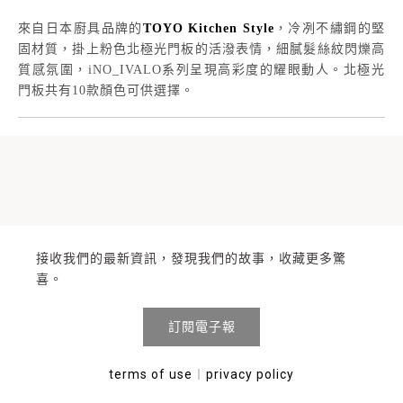
來自日本廚具品牌的
TOYO Kitchen Style
，冷冽不繡鋼的堅
固材質，掛上粉色北極光門板的活潑表情，細膩髮絲紋閃爍高
質感氛圍，iNO_IVALO系列呈現高彩度的耀眼動人。北極光
門板共有10款顏色可供選擇。
接收我們的最新資訊，發現我們的故事，收藏更多驚
喜。
訂閱電子報
terms of use
︱
privacy policy