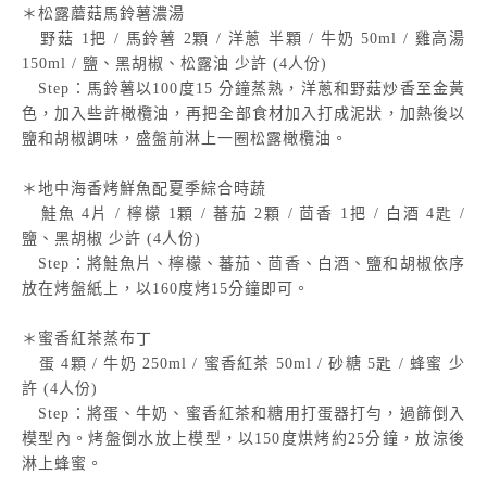
＊松露蘑菇馬鈴薯濃湯
野菇 1把 / 馬鈴薯 2顆 / 洋蔥 半顆 / 牛奶 50ml / 雞高湯
150ml / 鹽、黑胡椒、松露油 少許 (4人份)
Step：馬鈴薯以100度15 分鐘蒸熟，洋蔥和野菇炒香至金黃
色，加入些許橄欖油，再把全部食材加入打成泥狀，加熱後以
鹽和胡椒調味，盛盤前淋上一圈松露橄欖油。
＊地中海香烤鮮魚配夏季綜合時蔬
鮭魚 4片 / 檸檬 1顆 / 蕃茄 2顆 / 茴香 1把 / 白酒 4匙 /
鹽、黑胡椒 少許 (4人份)
Step：將鮭魚片、檸檬、蕃茄、茴香、白酒、鹽和胡椒依序
放在烤盤紙上，以160度烤15分鐘即可。
＊蜜香紅茶蒸布丁
蛋 4顆 / 牛奶 250ml / 蜜香紅茶 50ml / 砂糖 5匙 / 蜂蜜 少
許 (4人份)
Step：將蛋、牛奶、蜜香紅茶和糖用打蛋器打勻，過篩倒入
模型內。烤盤倒水放上模型，以150度烘烤約25分鐘，放涼後
淋上蜂蜜。