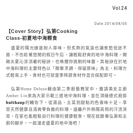
Vol.24
Date 2014/08/05
【Cover Story】弘第Cooking
Class-初夏地中海輕食
盛夏的陽光總是耐人尋味，但炙熱的氣溫也讓食慾低迷不
振，不仿趁著悠閒的假日午后，讓輕鬆舒爽的地中海料理，開
啟炎夏沁涼消暑的秘訣，也喚醒你挑剔的味蕾。其秘訣在於地
中海料理的主要特色以「簡單烹調、保留原味」為主，料理方
式輕易上手，食材也可就當季時蔬食材作混合搭配即可。
弘第Home Deluxe藉由第二季廚藝教室中，邀請美女主廚
Amber Lin來為大家示範三道地中海料理，並在頂級德式廚房
bulthaup
的輔佐下，從湯品、主菜到甜點的色香味十足，享
受天然健康且清爽零負擔的料理。遠離戶外熱陽高照的汗流浹
背，在家也能輕鬆自行料理的健康輕食。現在就跟著弘第和主
廚的腳步，一起漫走盛夏的地中海吧！