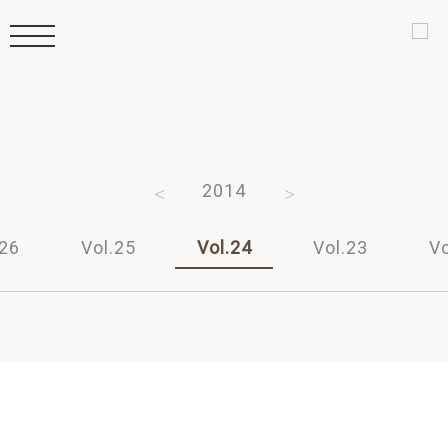
2016
2015
2014
2013
2012
.26
Vol.25
Vol.24
Vol.23
Vo