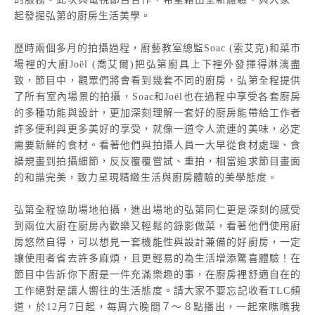
起發掘弘第的廚房生活美學。
歷時兩個多月的拍攝過程，廚藝教室總監Soac (索艾克)和菜市
場裡的大廚Joël (喬艾爾)把弘第廚具上下裡外發揮得淋漓盡
致，節目中，觀眾們將會看到幾套不同的廚房，弘第全程提供
了所有室內場景的拍攝，Soac和Joël也在過程中享受各套廚房
的多種功能與設計，更加深刻理解一套好的廚房能帶給工作者
許多便利與更多美好的享受，就像一道令人流連的美味，必定
需要新鮮的食材。看著他們與拍攝人員一大早從食材處理、食
譜規畫到拍攝細節，反反覆覆嘗試、重拍，相當追求節目畫面
的和諧完美，致力呈現精緻生活與廚房體驗的美學態度。
弘第全程協助場地拍攝，進出場地的弘第同仁更是深刻的感受
到兩位大廚在廚房內歡樂又輕鬆的錄影做菜，看著他們使用廚
房悠然自得，可以想見一套機能性與設計兼備的好廚房，一定
讓使用者省去許多麻煩，且更輕易的為生活增添驚喜體驗！在
節目中告訴你下廚是一件充滿樂趣的事，在廚房裡舒適自在的
工作絕對是讓人嚮往的生活態度。請大家不要忘記收看TLC頻
道，於12月7日起，每周六晚間７～８點播出，一起來瞧瞧我