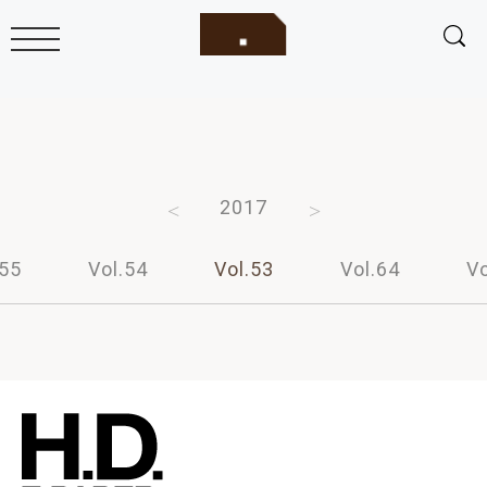
2019
2018
2017
2016
2015
.55
Vol.54
Vol.53
Vol.64
Vo