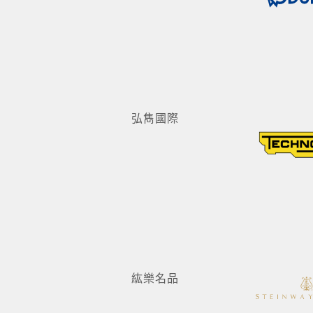
弘雋國際
紘樂名品