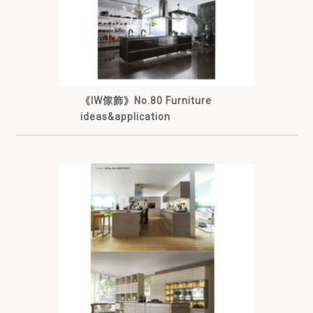
《IW傢飾》No.80 Furniture
ideas&application