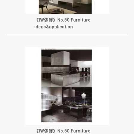
《IW傢飾》No.80 Furniture
ideas&application
《IW傢飾》No.80 Furniture