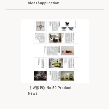
ideas&application
《IW傢飾》No.80 Product
News