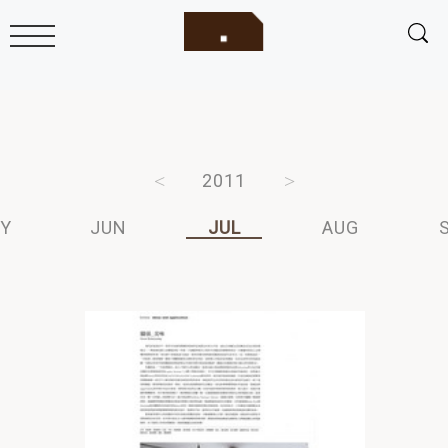
2013
2012
2011
2010
2009
Y
JUN
JUL
AUG