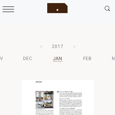
2019
2018
2017
2016
2015
V
DEC
JAN
FEB