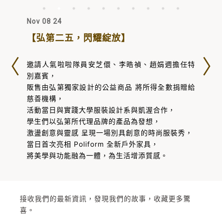
Nov 08 24
【弘第二五，閃耀綻放】
邀請人氣啦啦隊員安芝儇
、李晧禎
、趙娟週
擔任特
別嘉賓，
販售由弘第獨家設計的公益商品 將所得全數捐贈給
慈善機構，
活動當日與實踐大學服裝設計系
與凱渥
合作，
學生們以弘第所代理品牌的產品為發想，
激盪創意與靈感 呈現一場別具創意的時尚服裝秀，
當日首次亮相 Poliform
全新戶外家具，
將美學與功能融為一體，為生活增添質感。
接收我們的最新資訊，發現我們的故事，收藏更多驚
喜。