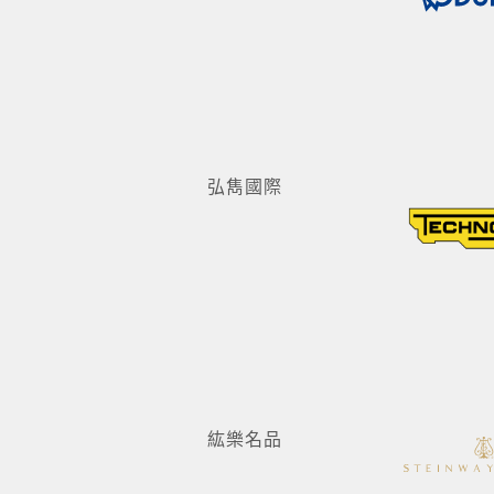
弘雋國際
紘樂名品