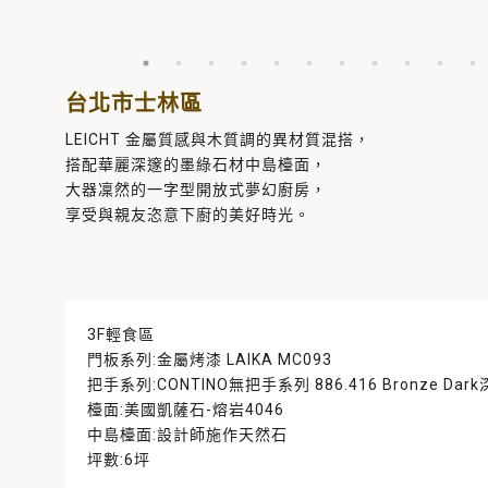
台北市士林區
LEICHT 金屬質感與木質調的異材質混搭，
搭配華麗深邃的墨綠石材中島檯面，
大器凜然的一字型開放式夢幻廚房，
享受與親友恣意下廚的美好時光。
3F輕食區
門板系列:金屬烤漆 LAIKA MC093
把手系列:CONTINO無把手系列 886.416 Bronze Dar
檯面:美國凱薩石-熔岩4046
中島檯面:設計師施作天然石
坪數:6坪