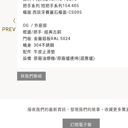
把手系列:短把手系列154.405
檯面:西班牙賽麗石檯面-CS005
OG / 外廚房
框邊/把手: 經典古銅
門板: 金屬鋁板RAL 5024
桶身: 304不銹鋼
配件: 牛皮止滑墊
設備: 原廠油煙機/原廠爐連烤(感應爐)
與我們聯絡
接收我們的最新資訊，發現我們的故事，收藏更多驚
訂閱電子報