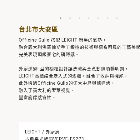
台北市大安區
Officine Gullo 搭配 LEICHT 廚房的氣勢，
融合義大利佛羅倫斯手工鍛造的技術與德系廚具的工藝美
完美表現頂級豪宅的磅礡感。
外廚透過L型的櫥櫃設計讓洗滌與烹煮動線順暢明朗，
LEICHT高櫃結合崁入式的酒櫃，融合了收納與機能，
此外透過Officine Gullo的偌大中島與爐連烤，
融入了義大利的奢華視覺，
豐富廚房感官性。
LEICHT / 外廚房
古典平光烤漆VERVE-FS273