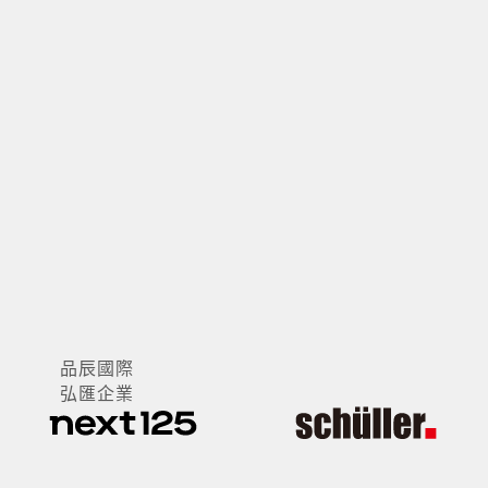
紘樂名品
品辰國際
弘匯企業