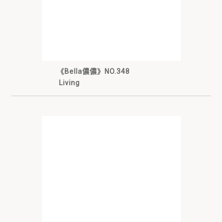
《Bella儂儂》NO.348
Living