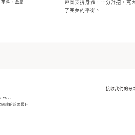
、布料、金屬
包圍支撐身體，十分舒適，寬
了完美的平衡。
接收我們的最
rved.
去瀏覽本網站的效果最佳